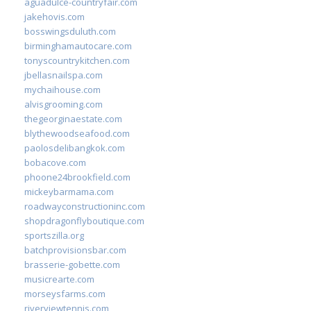
aguadulce-countryfair.com
jakehovis.com
bosswingsduluth.com
birminghamautocare.com
tonyscountrykitchen.com
jbellasnailspa.com
mychaihouse.com
alvisgrooming.com
thegeorginaestate.com
blythewoodseafood.com
paolosdelibangkok.com
bobacove.com
phoone24brookfield.com
mickeybarmama.com
roadwayconstructioninc.com
shopdragonflyboutique.com
sportszilla.org
batchprovisionsbar.com
brasserie-gobette.com
musicrearte.com
morseysfarms.com
riverviewtennis.com