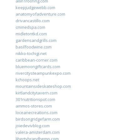
allin1roofing.com
keepjudgewebb.com
anatomyofadventure.com
drivancastillo.com
cmmedspa.com
midletontkd.com
gardensandgrills.com
basilfoodwine.com
nikko-tochigi.net
caribbean-corner.com
bluemoongiftcards.com
rivercitysteampunkexpo.com
kchoops.net
mountainsideskateshop.com
kirtlandcitytavern.com
301nutritionspot.com
ammos-stores.com
loceanecreations.com
birdsongridgefarm.com
joiedevivblog.com
valera-amsterdam.com
libertybrandhemp.com