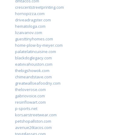
dmtacos.com
crescentstreetprinting.com
hornopizza.com
driveadragster.com
hematologa.com
lizaivanov.com
guesttinyhomes.com
home-plow-by-meyer.com
palatelatincuisine.com
blackdoglegacy.com
eatvivahouston.com
thebigshowok.com
chimeandstave.com
greatwallseafoodny.com
theloverose.com
gabriovoice.com
resinflowart.com
p-sports.net
korsairstreetwear.com
petshopallston.com
avenue26tacos.com
topgglasses.com