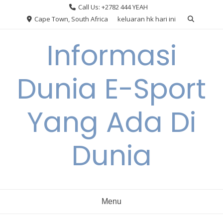
Skip
Call Us: +2782 444 YEAH
to
Cape Town, South Africa
keluaran hk hari ini
content
Informasi
Dunia E-Sport
Yang Ada Di
Dunia
Menu