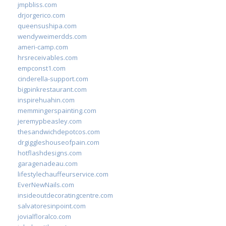
jmpbliss.com
drjorgerico.com
queensushipa.com
wendyweimerdds.com
ameri-camp.com
hrsreceivables.com
empconst1.com
cinderella-support.com
bigpinkrestaurant.com
inspirehuahin.com
memmingerspainting.com
jeremypbeasley.com
thesandwichdepotcos.com
drgiggleshouseofpain.com
hotflashdesigns.com
garagenadeau.com
lifestylechauffeurservice.com
EverNewNails.com
insideoutdecoratingcentre.com
salvatoresinpoint.com
jovialfloralco.com