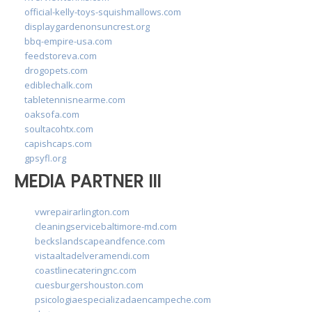
official-kelly-toys-squishmallows.com
displaygardenonsuncrest.org
bbq-empire-usa.com
feedstoreva.com
drogopets.com
ediblechalk.com
tabletennisnearme.com
oaksofa.com
soultacohtx.com
capishcaps.com
gpsyfl.org
MEDIA PARTNER III
vwrepairarlington.com
cleaningservicebaltimore-md.com
beckslandscapeandfence.com
vistaaltadelveramendi.com
coastlinecateringnc.com
cuesburgershouston.com
psicologiaespecializadaencampeche.com