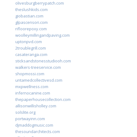
olivesburgberrypatch.com
theslushkids.com
giobastian.com
glpascensori.com
rifloorepoxy.com
woolleymillingandpaving.com
uptonpvd.com
2troublegrill.com
casateranga.com
sticksandstonesstudiooh.com
walkers-treeservice.com
shopmossi.com
untamedcollectivesd.com
mxpwellness.com
infernocanine.com
thepaperhousecollection.com
allisonwillisholley.com
solslite.org
portwayinn.com
djmaddogmusic.com
thesoundarchitects.com