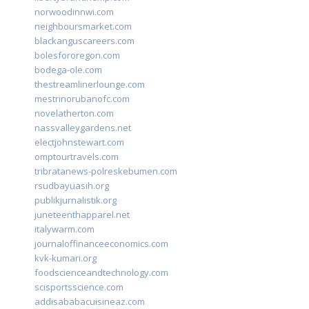
norwoodinnwi.com
neighboursmarket.com
blackanguscareers.com
bolesfororegon.com
bodega-ole.com
thestreamlinerlounge.com
mestrinorubanofc.com
novelatherton.com
nassvalleygardens.net
electjohnstewart.com
omptourtravels.com
tribratanews-polreskebumen.com
rsudbayuasih.org
publikjurnalistik.org
juneteenthapparel.net
italywarm.com
journaloffinanceeconomics.com
kvk-kumari.org
foodscienceandtechnology.com
scisportsscience.com
addisababacuisineaz.com