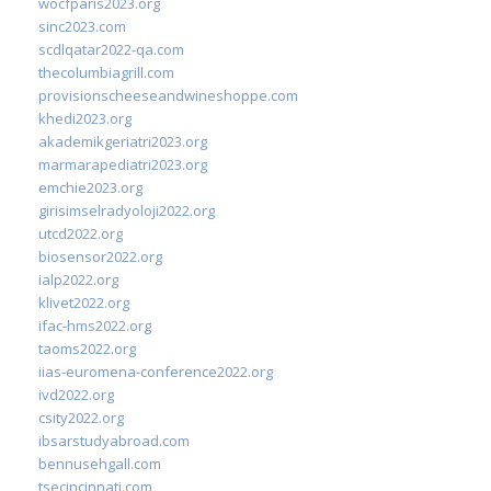
wocfparis2023.org
sinc2023.com
scdlqatar2022-qa.com
thecolumbiagrill.com
provisionscheeseandwineshoppe.com
khedi2023.org
akademikgeriatri2023.org
marmarapediatri2023.org
emchie2023.org
girisimselradyoloji2022.org
utcd2022.org
biosensor2022.org
ialp2022.org
klivet2022.org
ifac-hms2022.org
taoms2022.org
iias-euromena-conference2022.org
ivd2022.org
csity2022.org
ibsarstudyabroad.com
bennusehgall.com
tsecincinnati.com