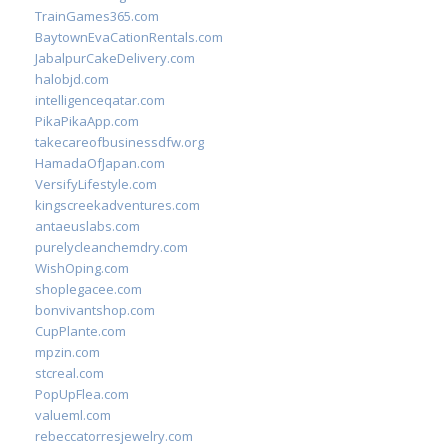
TrainGames365.com
BaytownEvaCationRentals.com
JabalpurCakeDelivery.com
halobjd.com
intelligenceqatar.com
PikaPikaApp.com
takecareofbusinessdfw.org
HamadaOfJapan.com
VersifyLifestyle.com
kingscreekadventures.com
antaeuslabs.com
purelycleanchemdry.com
WishOping.com
shoplegacee.com
bonvivantshop.com
CupPlante.com
mpzin.com
stcreal.com
PopUpFlea.com
valueml.com
rebeccatorresjewelry.com