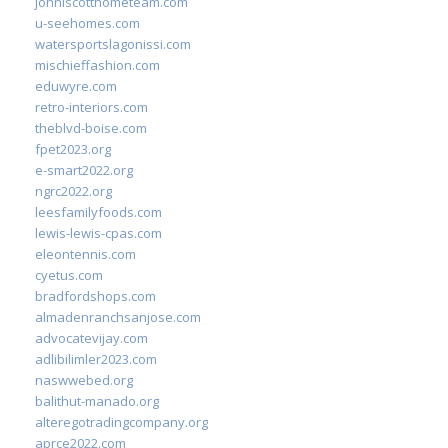
johnlscotthometeam.com
u-seehomes.com
watersportslagonissi.com
mischieffashion.com
eduwyre.com
retro-interiors.com
theblvd-boise.com
fpet2023.org
e-smart2022.org
ngrc2022.org
leesfamilyfoods.com
lewis-lewis-cpas.com
eleontennis.com
cyetus.com
bradfordshops.com
almadenranchsanjose.com
advocatevijay.com
adlibilimler2023.com
naswwebed.org
balithut-manado.org
alteregotradingcompany.org
aprce2022.com