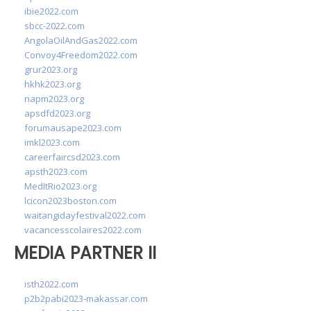
ibie2022.com
sbcc-2022.com
AngolaOilAndGas2022.com
Convoy4Freedom2022.com
grur2023.org
hkhk2023.org
napm2023.org
apsdfd2023.org
forumausape2023.com
imkl2023.com
careerfaircsd2023.com
apsth2023.com
MedItRio2023.org
lcicon2023boston.com
waitangidayfestival2022.com
vacancesscolaires2022.com
MEDIA PARTNER II
isth2022.com
p2b2pabi2023-makassar.com