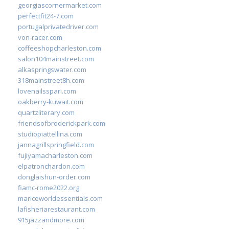
georgiascornermarket.com
perfectfit24-7.com
portugalprivatedriver.com
von-racer.com
coffeeshopcharleston.com
salon104mainstreet.com
alkaspringswater.com
318mainstreet8h.com
lovenailsspari.com
oakberry-kuwait.com
quartzliterary.com
friendsofbroderickpark.com
studiopiattellina.com
jannagrillspringfield.com
fujiyamacharleston.com
elpatronchardon.com
donglaishun-order.com
fiamc-rome2022.org
mariceworldessentials.com
lafisheriarestaurant.com
915jazzandmore.com