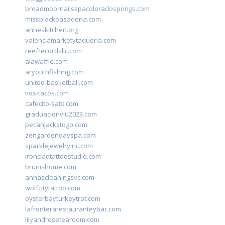
broadmoornailsspacoloradosprings.com
missblackpasadena.com
anneskitchen.org
valenciamarketytaqueria.com
reefrecordsllc.com
alawaffle.com
aryouthfishing.com
united-basketball.com
tios-tacos.com
cafecito-satx.com
graduacionviu2023.com
pecanjackstogo.com
zengardendayspa.com
sparklejewelryinc.com
ironcladtattoostudio.com
bruinshome.com
annascleaningsvc.com
wolfcitytattoo.com
oysterbayturkeytrot.com
lafronterarestauranteybar.com
lilyandrosetearoom.com