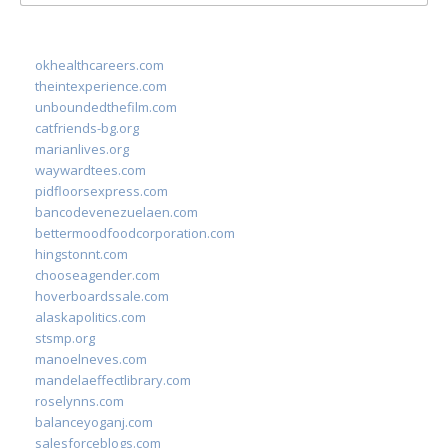
for:
okhealthcareers.com
theintexperience.com
unboundedthefilm.com
catfriends-bg.org
marianlives.org
waywardtees.com
pidfloorsexpress.com
bancodevenezuelaen.com
bettermoodfoodcorporation.com
hingstonnt.com
chooseagender.com
hoverboardssale.com
alaskapolitics.com
stsmp.org
manoelneves.com
mandelaeffectlibrary.com
roselynns.com
balanceyoganj.com
salesforceblogs.com