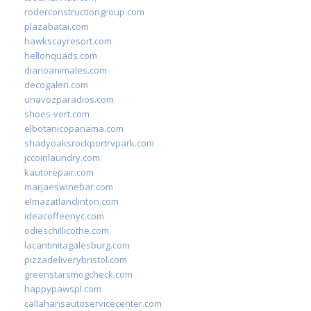
roderconstructiongroup.com
plazabatai.com
hawkscayresort.com
hellonquads.com
diarioanimales.com
decogaleri.com
unavozparadios.com
shoes-vert.com
elbotanicopanama.com
shadyoaksrockportrvpark.com
jccoinlaundry.com
kautorepair.com
marjaeswinebar.com
elmazatlanclinton.com
ideacoffeenyc.com
odieschillicothe.com
lacantinitagalesburg.com
pizzadeliverybristol.com
greenstarsmogcheck.com
happypawspl.com
callahansautoservicecenter.com