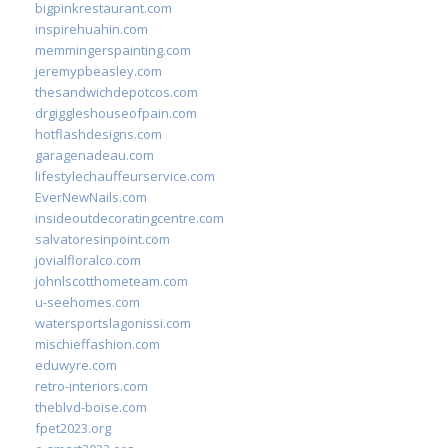
bigpinkrestaurant.com
inspirehuahin.com
memmingerspainting.com
jeremypbeasley.com
thesandwichdepotcos.com
drgiggleshouseofpain.com
hotflashdesigns.com
garagenadeau.com
lifestylechauffeurservice.com
EverNewNails.com
insideoutdecoratingcentre.com
salvatoresinpoint.com
jovialfloralco.com
johnlscotthometeam.com
u-seehomes.com
watersportslagonissi.com
mischieffashion.com
eduwyre.com
retro-interiors.com
theblvd-boise.com
fpet2023.org