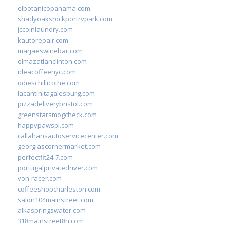
elbotanicopanama.com
shadyoaksrockportrvpark.com
jccoinlaundry.com
kautorepair.com
marjaeswinebar.com
elmazatlanclinton.com
ideacoffeenyc.com
odieschillicothe.com
lacantinitagalesburg.com
pizzadeliverybristol.com
greenstarsmogcheck.com
happypawspl.com
callahansautoservicecenter.com
georgiascornermarket.com
perfectfit24-7.com
portugalprivatedriver.com
von-racer.com
coffeeshopcharleston.com
salon104mainstreet.com
alkaspringswater.com
318mainstreet8h.com