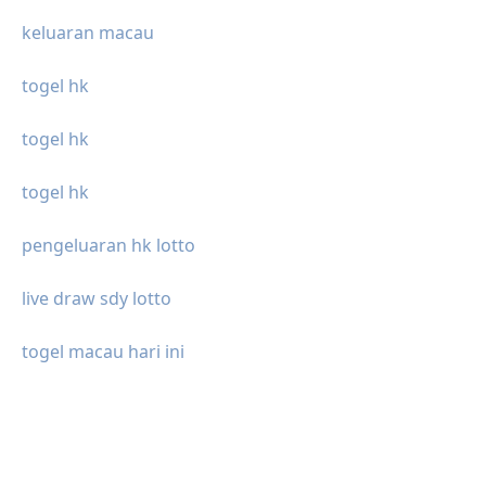
keluaran macau
togel hk
togel hk
togel hk
pengeluaran hk lotto
live draw sdy lotto
togel macau hari ini