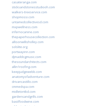
casateranga.com
sticksandstonesstudiooh.com
walkers-treeservice.com
shopmossi.com
untamedcollectivesd.com
mxpwellness.com
infernocanine.com
thepaperhousecollection.com
allisonwillisholley.com
solslite.org
portwayinn.com
djmaddogmusic.com
thesoundarchitects.com
allin1roofing.com
keepjudgewebb.com
anatomyofadventure.com
drivancastillo.com
cmmedspa.com
midletontkd.com
gardensandgrills.com
basilfoodwine.com