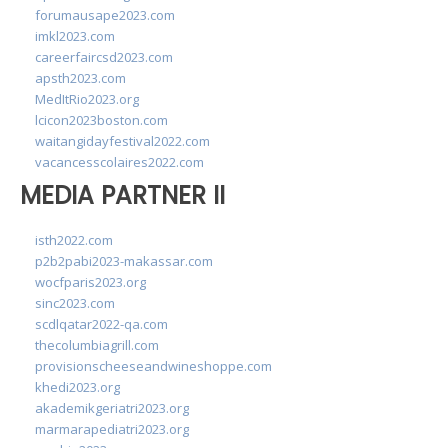
forumausape2023.com
imkl2023.com
careerfaircsd2023.com
apsth2023.com
MedItRio2023.org
lcicon2023boston.com
waitangidayfestival2022.com
vacancesscolaires2022.com
MEDIA PARTNER II
isth2022.com
p2b2pabi2023-makassar.com
wocfparis2023.org
sinc2023.com
scdlqatar2022-qa.com
thecolumbiagrill.com
provisionscheeseandwineshoppe.com
khedi2023.org
akademikgeriatri2023.org
marmarapediatri2023.org