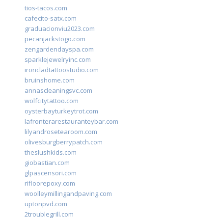
tios-tacos.com
cafecito-satx.com
graduacionviu2023.com
pecanjackstogo.com
zengardendayspa.com
sparklejewelryinc.com
ironcladtattoostudio.com
bruinshome.com
annascleaningsvc.com
wolfcitytattoo.com
oysterbayturkeytrot.com
lafronterarestauranteybar.com
lilyandrosetearoom.com
olivesburgberrypatch.com
theslushkids.com
giobastian.com
glpascensori.com
rifloorepoxy.com
woolleymillingandpaving.com
uptonpvd.com
2troublegrill.com