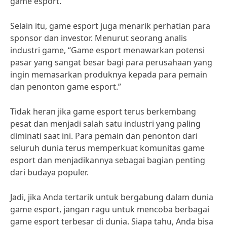
game esport.
Selain itu, game esport juga menarik perhatian para
sponsor dan investor. Menurut seorang analis
industri game, “Game esport menawarkan potensi
pasar yang sangat besar bagi para perusahaan yang
ingin memasarkan produknya kepada para pemain
dan penonton game esport.”
Tidak heran jika game esport terus berkembang
pesat dan menjadi salah satu industri yang paling
diminati saat ini. Para pemain dan penonton dari
seluruh dunia terus memperkuat komunitas game
esport dan menjadikannya sebagai bagian penting
dari budaya populer.
Jadi, jika Anda tertarik untuk bergabung dalam dunia
game esport, jangan ragu untuk mencoba berbagai
game esport terbesar di dunia. Siapa tahu, Anda bisa