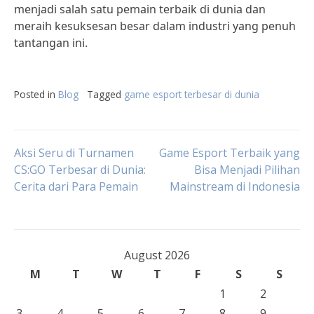
menjadi salah satu pemain terbaik di dunia dan
meraih kesuksesan besar dalam industri yang penuh
tantangan ini.
Posted in
Blog
Tagged
game esport terbesar di dunia
Post
Aksi Seru di Turnamen
Game Esport Terbaik yang
CS:GO Terbesar di Dunia:
Bisa Menjadi Pilihan
Cerita dari Para Pemain
Mainstream di Indonesia
navigation
August 2026
M
T
W
T
F
S
S
1
2
3
4
5
6
7
8
9