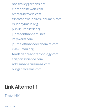
nassvalleygardens.net
electjohnstewart.com
omptourtravels.com
tribratanews-polreskebumen.com
rsudbayuasih.org
publikjurnalistik.org
juneteenthapparel.net
italywarm.com
journaloffinanceeconomics.com
kvk-kumari.org
foodscienceandtechnology.com
scisportsscience.com
addisababacuisineaz.com
burgerimcamas.com
Link Alternatif
Data HK