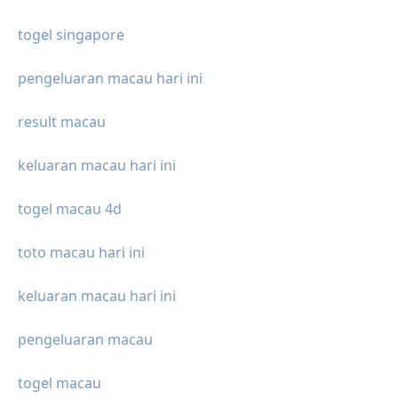
togel singapore
pengeluaran macau hari ini
result macau
keluaran macau hari ini
togel macau 4d
toto macau hari ini
keluaran macau hari ini
pengeluaran macau
togel macau