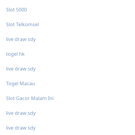
Slot 5000
Slot Telkomsel
live draw sdy
togel hk
live draw sdy
Togel Macau
Slot Gacor Malam Ini
live draw sdy
live draw sdy