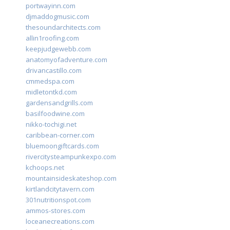
portwayinn.com
djmaddogmusic.com
thesoundarchitects.com
allin1roofing.com
keepjudgewebb.com
anatomyofadventure.com
drivancastillo.com
cmmedspa.com
midletontkd.com
gardensandgrills.com
basilfoodwine.com
nikko-tochigi.net
caribbean-corner.com
bluemoongiftcards.com
rivercitysteampunkexpo.com
kchoops.net
mountainsideskateshop.com
kirtlandcitytavern.com
301nutritionspot.com
ammos-stores.com
loceanecreations.com