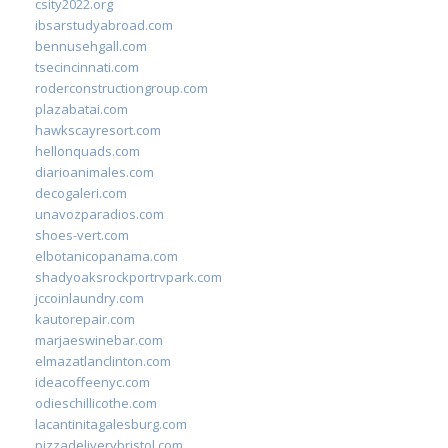
csity2022.org
ibsarstudyabroad.com
bennusehgall.com
tsecincinnati.com
roderconstructiongroup.com
plazabatai.com
hawkscayresort.com
hellonquads.com
diarioanimales.com
decogaleri.com
unavozparadios.com
shoes-vert.com
elbotanicopanama.com
shadyoaksrockportrvpark.com
jccoinlaundry.com
kautorepair.com
marjaeswinebar.com
elmazatlanclinton.com
ideacoffeenyc.com
odieschillicothe.com
lacantinitagalesburg.com
pizzadeliverybristol.com