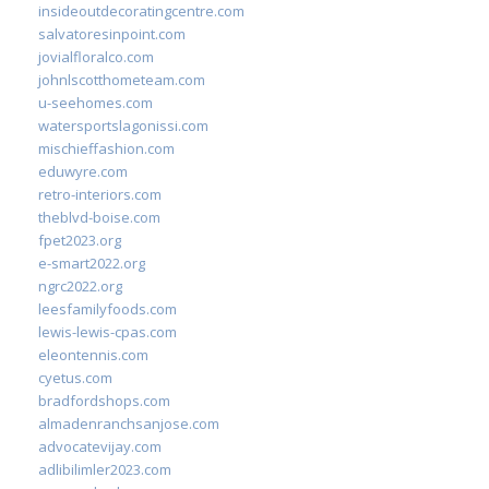
insideoutdecoratingcentre.com
salvatoresinpoint.com
jovialfloralco.com
johnlscotthometeam.com
u-seehomes.com
watersportslagonissi.com
mischieffashion.com
eduwyre.com
retro-interiors.com
theblvd-boise.com
fpet2023.org
e-smart2022.org
ngrc2022.org
leesfamilyfoods.com
lewis-lewis-cpas.com
eleontennis.com
cyetus.com
bradfordshops.com
almadenranchsanjose.com
advocatevijay.com
adlibilimler2023.com