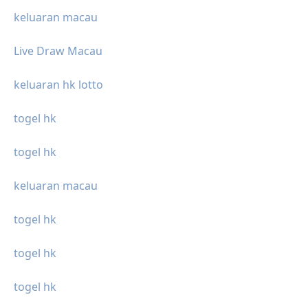
keluaran macau
Live Draw Macau
keluaran hk lotto
togel hk
togel hk
keluaran macau
togel hk
togel hk
togel hk