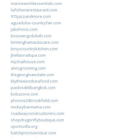
mariceworldessentials.com
lafisheriarestaurant.com
915jazzandmore.com
aguadulce-countryfair.com
jakehovis.com
bosswingsduluth.com
birminghamautocare.com
tonyscountrykitchen.com
jbellasnailspa.com
mychaihouse.com
alvisgrooming.com
thegeorginaestate.com
blythewoodseafood.com
paolosdelibangkok.com
bobacove.com
phoone24brookfield.com
mickeybarmama.com
roadwayconstructioninc.com
shopdragonflyboutique.com
sportszilla.org
batchprovisionsbar.com