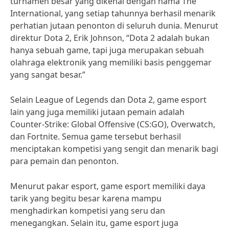
turnamen besar yang dikenal dengan nama The
International, yang setiap tahunnya berhasil menarik
perhatian jutaan penonton di seluruh dunia. Menurut
direktur Dota 2, Erik Johnson, “Dota 2 adalah bukan
hanya sebuah game, tapi juga merupakan sebuah
olahraga elektronik yang memiliki basis penggemar
yang sangat besar.”
Selain League of Legends dan Dota 2, game esport
lain yang juga memiliki jutaan pemain adalah
Counter-Strike: Global Offensive (CS:GO), Overwatch,
dan Fortnite. Semua game tersebut berhasil
menciptakan kompetisi yang sengit dan menarik bagi
para pemain dan penonton.
Menurut pakar esport, game esport memiliki daya
tarik yang begitu besar karena mampu
menghadirkan kompetisi yang seru dan
menegangkan. Selain itu, game esport juga