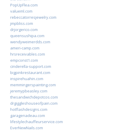
PopUpFlea.com
valueml.com
rebeccatorresjewelry.com
jmpbliss.com
drjorgerico.com
queensushipa.com
wendyweimerdds.com
ameri-camp.com
hrsreceivables.com
empconst1.com
cinderella-support.com
bigpinkrestaurant.com
inspirehuahin.com
memmingerspainting.com
jeremypbeasley.com
thesandwichdepotcos.com
drgiggleshouseofpain.com
hotflashdesigns.com
garagenadeau.com
lifestylechauffeurservice.com
EverNewNails.com