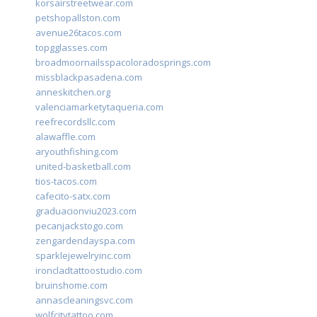
korsairstreetwear.com
petshopallston.com
avenue26tacos.com
topgglasses.com
broadmoornailsspacoloradosprings.com
missblackpasadena.com
anneskitchen.org
valenciamarketytaqueria.com
reefrecordsllc.com
alawaffle.com
aryouthfishing.com
united-basketball.com
tios-tacos.com
cafecito-satx.com
graduacionviu2023.com
pecanjackstogo.com
zengardendayspa.com
sparklejewelryinc.com
ironcladtattoostudio.com
bruinshome.com
annascleaningsvc.com
wolfcitytattoo.com