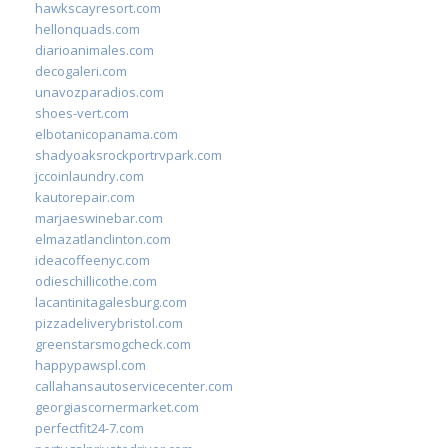
hawkscayresort.com
hellonquads.com
diarioanimales.com
decogaleri.com
unavozparadios.com
shoes-vert.com
elbotanicopanama.com
shadyoaksrockportrvpark.com
jccoinlaundry.com
kautorepair.com
marjaeswinebar.com
elmazatlanclinton.com
ideacoffeenyc.com
odieschillicothe.com
lacantinitagalesburg.com
pizzadeliverybristol.com
greenstarsmogcheck.com
happypawspl.com
callahansautoservicecenter.com
georgiascornermarket.com
perfectfit24-7.com