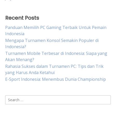
Recent Posts
Panduan Memilih PC Gaming Terbaik Untuk Pemain
Indonesia
Mengapa Turnamen Konsol Semakin Populer di
Indonesia?
Turnamen Mobile Terbesar di Indonesia: Siapa yang
Akan Menang?
Rahasia Sukses dalam Turnamen PC: Tips dan Trik
yang Harus Anda Ketahui
E-Sport Indonesia: Menembus Dunia Championship
Search
for: