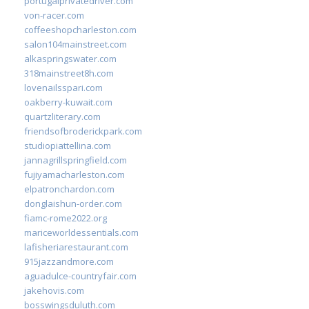
portugalprivatedriver.com
von-racer.com
coffeeshopcharleston.com
salon104mainstreet.com
alkaspringswater.com
318mainstreet8h.com
lovenailsspari.com
oakberry-kuwait.com
quartzliterary.com
friendsofbroderickpark.com
studiopiattellina.com
jannagrillspringfield.com
fujiyamacharleston.com
elpatronchardon.com
donglaishun-order.com
fiamc-rome2022.org
mariceworldessentials.com
lafisheriarestaurant.com
915jazzandmore.com
aguadulce-countryfair.com
jakehovis.com
bosswingsduluth.com