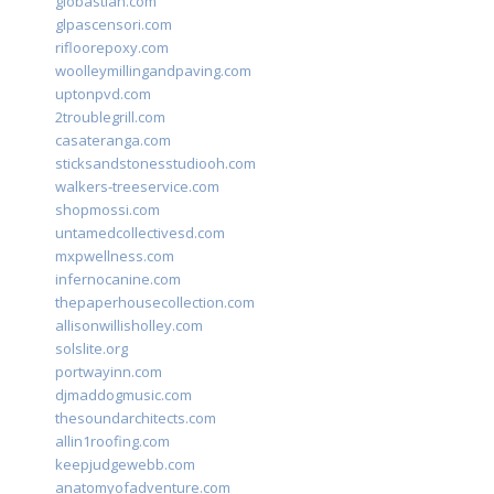
giobastian.com
glpascensori.com
rifloorepoxy.com
woolleymillingandpaving.com
uptonpvd.com
2troublegrill.com
casateranga.com
sticksandstonesstudiooh.com
walkers-treeservice.com
shopmossi.com
untamedcollectivesd.com
mxpwellness.com
infernocanine.com
thepaperhousecollection.com
allisonwillisholley.com
solslite.org
portwayinn.com
djmaddogmusic.com
thesoundarchitects.com
allin1roofing.com
keepjudgewebb.com
anatomyofadventure.com