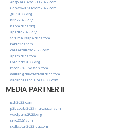
AngolaOilAndGas2022.com
Convoy4Freedom2022.com
grur2023.org
hkhk2023.org
napm2023.org
apsdfd2023.org
forumausape2023.com
imkl2023.com
careerfaircsd2023.com
apsth2023.com
MedItRio2023.org
lcicon2023boston.com
waitangidayfestival2022.com
vacancesscolaires2022.com
MEDIA PARTNER II
isth2022.com
p2b2pabi2023-makassar.com
wocfparis2023.org
sinc2023.com
scdlqatar2022-qa.com