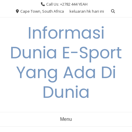
Skip
Call Us: +2782 444 YEAH
to
Cape Town, South Africa
keluaran hk hari ini
content
Informasi
Dunia E-Sport
Yang Ada Di
Dunia
Menu