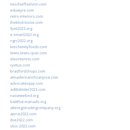
mischieffashion.com
eduwyre.com
retro-interiors.com
theblvd-boise.com
fpet2023.org
e-smart2022.org
ngrc2022.org
leesfamilyfoods.com
lewis-lewis-cpas.com
eleontennis.com
cyetus.com
bradfordshops.com
almadenranchsanjose.com
advocatevijay.com
adlibilimler2023.com
naswwebed.org
balithut-manado.org
alteregotradingcompany.org
aprce2022.com
ibie2022.com
sbcc-2022.com