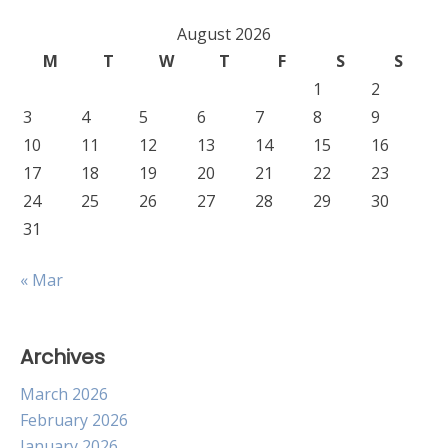
August 2026
M
T
W
T
F
S
S
1
2
3
4
5
6
7
8
9
10
11
12
13
14
15
16
17
18
19
20
21
22
23
24
25
26
27
28
29
30
31
« Mar
Archives
March 2026
February 2026
January 2026