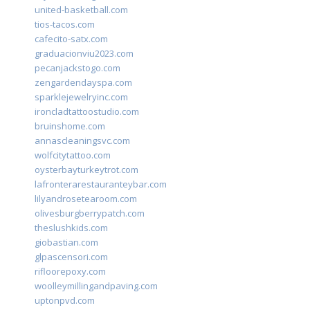
united-basketball.com
tios-tacos.com
cafecito-satx.com
graduacionviu2023.com
pecanjackstogo.com
zengardendayspa.com
sparklejewelryinc.com
ironcladtattoostudio.com
bruinshome.com
annascleaningsvc.com
wolfcitytattoo.com
oysterbayturkeytrot.com
lafronterarestauranteybar.com
lilyandrosetearoom.com
olivesburgberrypatch.com
theslushkids.com
giobastian.com
glpascensori.com
rifloorepoxy.com
woolleymillingandpaving.com
uptonpvd.com