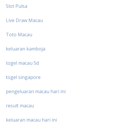
Slot Pulsa
Live Draw Macau
Toto Macau
keluaran kamboja
togel macau 5d
togel singapore
pengeluaran macau hari ini
result macau
keluaran macau hari ini