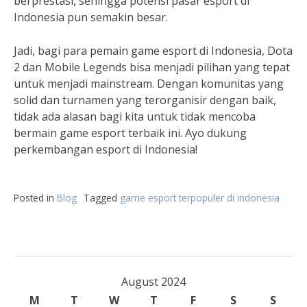
berprestasi, sehingga potensi pasar esport di
Indonesia pun semakin besar.
Jadi, bagi para pemain game esport di Indonesia, Dota
2 dan Mobile Legends bisa menjadi pilihan yang tepat
untuk menjadi mainstream. Dengan komunitas yang
solid dan turnamen yang terorganisir dengan baik,
tidak ada alasan bagi kita untuk tidak mencoba
bermain game esport terbaik ini. Ayo dukung
perkembangan esport di Indonesia!
Posted in
Blog
Tagged
game esport terpopuler di indonesia
August 2024
M
T
W
T
F
S
S