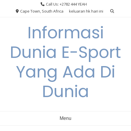
Skip
Call Us: +2782 444 YEAH
to
Cape Town, South Africa
keluaran hk hari ini
content
Informasi
Dunia E-Sport
Yang Ada Di
Dunia
Menu