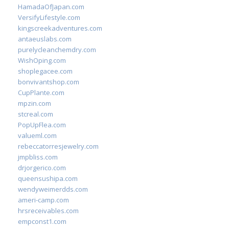
HamadaOfJapan.com
VersifyLifestyle.com
kingscreekadventures.com
antaeuslabs.com
purelycleanchemdry.com
WishOping.com
shoplegacee.com
bonvivantshop.com
CupPlante.com
mpzin.com
stcreal.com
PopUpFlea.com
valueml.com
rebeccatorresjewelry.com
jmpbliss.com
drjorgerico.com
queensushipa.com
wendyweimerdds.com
ameri-camp.com
hrsreceivables.com
empconst1.com