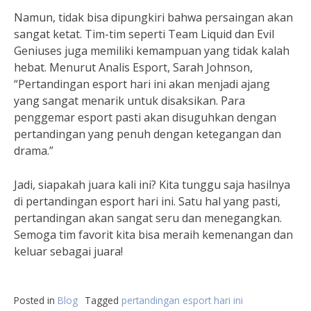
Namun, tidak bisa dipungkiri bahwa persaingan akan
sangat ketat. Tim-tim seperti Team Liquid dan Evil
Geniuses juga memiliki kemampuan yang tidak kalah
hebat. Menurut Analis Esport, Sarah Johnson,
“Pertandingan esport hari ini akan menjadi ajang
yang sangat menarik untuk disaksikan. Para
penggemar esport pasti akan disuguhkan dengan
pertandingan yang penuh dengan ketegangan dan
drama.”
Jadi, siapakah juara kali ini? Kita tunggu saja hasilnya
di pertandingan esport hari ini. Satu hal yang pasti,
pertandingan akan sangat seru dan menegangkan.
Semoga tim favorit kita bisa meraih kemenangan dan
keluar sebagai juara!
Posted in
Blog
Tagged
pertandingan esport hari ini