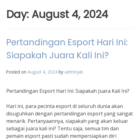
Day:
August 4, 2024
Pertandingan Esport Hari Ini:
Siapakah Juara Kali Ini?
Posted on
August 4, 2024
by
adminjab
Pertandingan Esport Hari Ini: Siapakah Juara Kali Ini?
Hari ini, para pecinta esport di seluruh dunia akan
disuguhkan dengan pertandingan esport yang sangat
menarik. Pertanyaannya, siapakah yang akan keluar
sebagai juara kali ini? Tentu saja, semua tim dan
pemain esport pasti sudah mempersiapkan diri