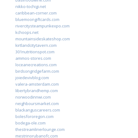
basilfoodwine.com
nikko-tochigi.net
caribbean-corner.com
bluemoongiftcards.com
rivercitysteampunkexpo.com
kchoops.net
mountainsideskateshop.com
kirtlandcitytavern.com
301nutritionspot.com
ammos-stores.com
loceanecreations.com
birdsongridgefarm.com
joiedevivblog.com
valera-amsterdam.com
libertybrandhemp.com
norwoodinnwi.com
neighboursmarket.com
blackanguscareers.com
bolesfororegon.com
bodega-ole.com
thestreamlinerlounge.com
mestrinorubanofc.com