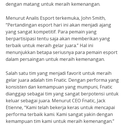
dengan matang untuk meraih kemenangan.
Menurut Analis Esport terkemuka, John Smith,
“Pertandingan esport hari ini akan menjadi ajang
yang sangat kompetitif. Para pemain yang
berpartisipasi tentu saja akan memberikan yang
terbaik untuk meraih gelar juara.” Hal ini
menunjukkan betapa seriusnya para pemain esport
dalam persaingan untuk meraih kemenangan.
Salah satu tim yang menjadi favorit untuk meraih
gelar juara adalah tim Fnatic. Dengan performa yang
konsisten dan kemampuan yang mumpuni, Fnatic
dianggap sebagai tim yang sangat berpotensi untuk
keluar sebagai juara. Menurut CEO Fnatic, Jack
Etienne, “Kami telah bekerja keras untuk mencapai
performa terbaik kami. Kami sangat yakin dengan
kemampuan tim kami untuk meraih kemenangan.”