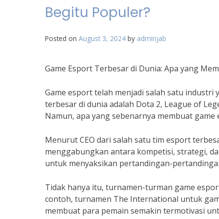
Begitu Populer?
Posted on
August 3, 2024
by
adminjab
Game Esport Terbesar di Dunia: Apa yang Mem
Game esport telah menjadi salah satu industri
terbesar di dunia adalah Dota 2, League of Lege
Namun, apa yang sebenarnya membuat game e
Menurut CEO dari salah satu tim esport terbesa
menggabungkan antara kompetisi, strategi, da
untuk menyaksikan pertandingan-pertandingan
Tidak hanya itu, turnamen-turman game espor
contoh, turnamen The International untuk game
membuat para pemain semakin termotivasi untu