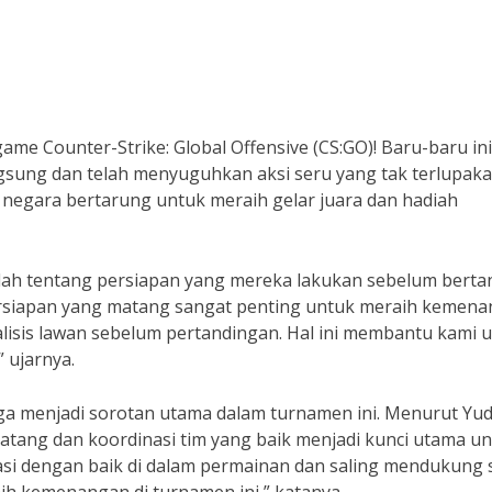
ame Counter-Strike: Global Offensive (CS:GO)! Baru-baru ini
gsung dan telah menyuguhkan aksi seru yang tak terlupaka
 negara bertarung untuk meraih gelar juara dan hadiah
alah tentang persiapan yang mereka lakukan sebelum berta
ersiapan yang matang sangat penting untuk meraih kemena
nalisis lawan sebelum pertandingan. Hal ini membantu kami 
 ujarnya.
juga menjadi sorotan utama dalam turnamen ini. Menurut Yud
 matang dan koordinasi tim yang baik menjadi kunci utama u
si dengan baik di dalam permainan dan saling mendukung 