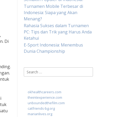
Turnamen Mobile Terbesar di
Indonesia: Siapa yang Akan
Menang?
Rahasia Sukses dalam Turnamen
PC: Tips dan Trik yang Harus Anda
,
Ketahui
n. Di
E-Sport Indonesia: Menembus
Dunia Championship
nding.
Search
ngan.
for:
untuk
okhealthcareers.com
theintexperience.com
i
unboundedthefilm.com
ntuk
catfriends-bg.org
satu
marianlives.org