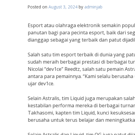
Posted on
August 3, 2024
by
adminjab
Esport atau olahraga elektronik semakin popul
panutan bagi para pecinta esport, baik dari segi
dianggap sebagai yang terbaik dan patut dijad
Salah satu tim esport terbaik di dunia yang pat
sudah meraih berbagai prestasi di berbagai tur
Nicolai “dev1ce” Reedtz, salah satu pemain Astr
antara para pemainnya. “Kami selalu berusaha
ujar dev1ce.
Selain Astralis, tim Liquid juga merupakan salah
kestabilan performa mereka di berbagai turna
Takhasomi, kapten tim Liquid, kunci kesuksesan 
berusaha untuk terus belajar dan meningkatkan
Selain Astralis dan Liquid, tim OG juga patut d