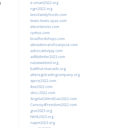
h
e-smart2022.org
ngrc2022.org
leesfamilyfoods.com
lewis-lewis-cpas.com
eleontennis.com
cyetus.com
bradfordshops.com
almadenranchsanjose.com
advocatevijay.com
adlibilimler2023.com
naswwebed.org
balithut-manado.org
alteregotradingcompany.org
aprce2022.com
ibie2022.com
sbcc-2022.com
AngolaOilAndGas2022.com
Convoy4Freedom2022.com
grur2023.org
hkhk2023.org
napm2023.org