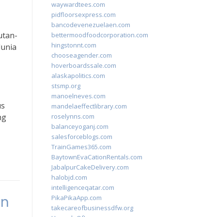
waywardtees.com
pidfloorsexpress.com
bancodevenezuelaen.com
utan-
bettermoodfoodcorporation.com
hingstonnt.com
dunia
chooseagender.com
hoverboardssale.com
alaskapolitics.com
stsmp.org
manoelneves.com
us
mandelaeffectlibrary.com
ng
roselynns.com
balanceyoganj.com
salesforceblogs.com
TrainGames365.com
BaytownEvaCationRentals.com
JabalpurCakeDelivery.com
halobjd.com
intelligenceqatar.com
an
PikaPikaApp.com
takecareofbusinessdfw.org