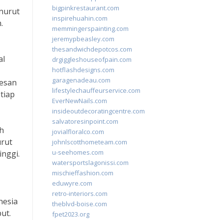
bigpinkrestaurant.com
nurut
inspirehuahin.com
.
memmingerspainting.com
jeremypbeasley.com
thesandwichdepotcos.com
al
drgiggleshouseofpain.com
hotflashdesigns.com
garagenadeau.com
sesan
lifestylechauffeurservice.com
tiap
EverNewNails.com
insideoutdecoratingcentre.com
salvatoresinpoint.com
ih
jovialfloralco.com
urut
johnlscotthometeam.com
u-seehomes.com
inggi.
watersportslagonissi.com
mischieffashion.com
eduwyre.com
retro-interiors.com
nesia
theblvd-boise.com
ut.
fpet2023.org