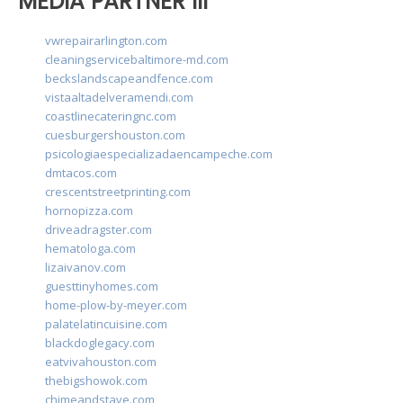
MEDIA PARTNER III
vwrepairarlington.com
cleaningservicebaltimore-md.com
beckslandscapeandfence.com
vistaaltadelveramendi.com
coastlinecateringnc.com
cuesburgershouston.com
psicologiaespecializadaencampeche.com
dmtacos.com
crescentstreetprinting.com
hornopizza.com
driveadragster.com
hematologa.com
lizaivanov.com
guesttinyhomes.com
home-plow-by-meyer.com
palatelatincuisine.com
blackdoglegacy.com
eatvivahouston.com
thebigshowok.com
chimeandstave.com