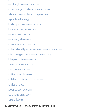
mickeybarmama.com
roadwayconstructioninc.com
shopdragonflyboutique.com
sportszilla.org
batchprovisionsbar.com
brasserie-gobette.com
musicrearte.com
morseysfarms.com
riverviewtennis.com
official-kelly-toys-squishmallows.com
displaygardenonsuncrest.org
bbq-empire-usa.com
feedstoreva.com
drogopets.com
ediblechalk.com
tabletennisnearme.com
oaksofa.com
soultacohtx.com
capishcaps.com
gpsyfl.org