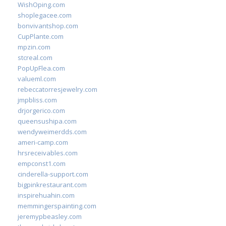
WishOping.com
shoplegacee.com
bonvivantshop.com
CupPlante.com
mpzin.com
stcreal.com
PopUpFlea.com
valueml.com
rebeccatorresjewelry.com
jmpbliss.com
drjorgerico.com
queensushipa.com
wendyweimerdds.com
ameri-camp.com
hrsreceivables.com
empconst1.com
cinderella-support.com
bigpinkrestaurant.com
inspirehuahin.com
memmingerspainting.com
jeremypbeasley.com