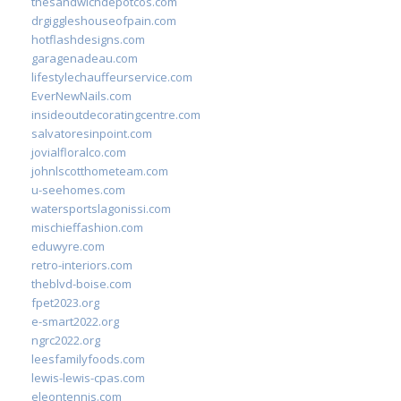
thesandwichdepotcos.com
drgiggleshouseofpain.com
hotflashdesigns.com
garagenadeau.com
lifestylechauffeurservice.com
EverNewNails.com
insideoutdecoratingcentre.com
salvatoresinpoint.com
jovialfloralco.com
johnlscotthometeam.com
u-seehomes.com
watersportslagonissi.com
mischieffashion.com
eduwyre.com
retro-interiors.com
theblvd-boise.com
fpet2023.org
e-smart2022.org
ngrc2022.org
leesfamilyfoods.com
lewis-lewis-cpas.com
eleontennis.com