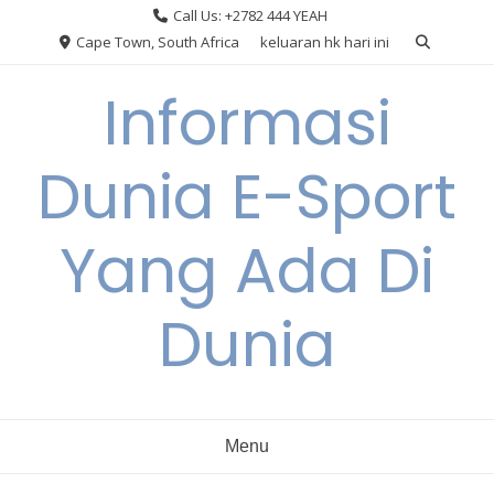
Skip
Call Us: +2782 444 YEAH
to
Cape Town, South Africa
keluaran hk hari ini
content
Informasi
Dunia E-Sport
Yang Ada Di
Dunia
Menu