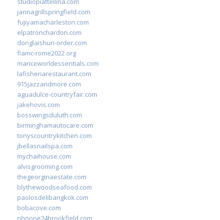
studiopiattellina.com
jannagrillspringfield.com
fujiyamacharleston.com
elpatronchardon.com
donglaishun-order.com
fiamc-rome2022.org
mariceworldessentials.com
lafisheriarestaurant.com
915jazzandmore.com
aguadulce-countryfair.com
jakehovis.com
bosswingsduluth.com
birminghamautocare.com
tonyscountrykitchen.com
jbellasnailspa.com
mychaihouse.com
alvisgrooming.com
thegeorginaestate.com
blythewoodseafood.com
paolosdelibangkok.com
bobacove.com
phoone24brookfield.com