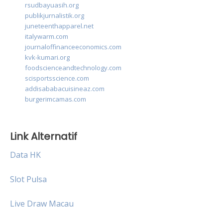
rsudbayuasih.org
publikjurnalistik.org
juneteenthapparel.net
italywarm.com
journaloffinanceeconomics.com
kvk-kumari.org
foodscienceandtechnology.com
scisportsscience.com
addisababacuisineaz.com
burgerimcamas.com
Link Alternatif
Data HK
Slot Pulsa
Live Draw Macau