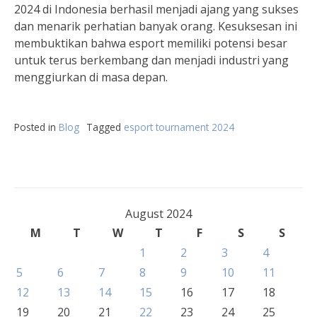
2024 di Indonesia berhasil menjadi ajang yang sukses
dan menarik perhatian banyak orang. Kesuksesan ini
membuktikan bahwa esport memiliki potensi besar
untuk terus berkembang dan menjadi industri yang
menggiurkan di masa depan.
Posted in
Blog
Tagged
esport tournament 2024
August 2024
M
T
W
T
F
S
S
1
2
3
4
5
6
7
8
9
10
11
12
13
14
15
16
17
18
19
20
21
22
23
24
25