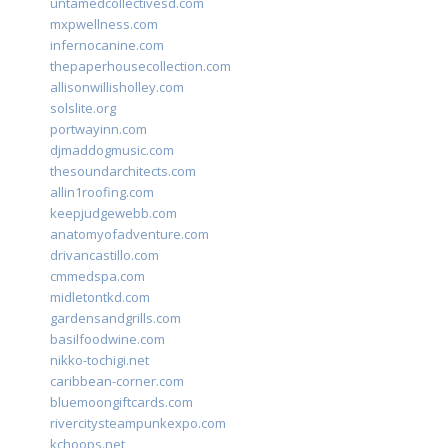
untamedcollectivesd.com
mxpwellness.com
infernocanine.com
thepaperhousecollection.com
allisonwillisholley.com
solslite.org
portwayinn.com
djmaddogmusic.com
thesoundarchitects.com
allin1roofing.com
keepjudgewebb.com
anatomyofadventure.com
drivancastillo.com
cmmedspa.com
midletontkd.com
gardensandgrills.com
basilfoodwine.com
nikko-tochigi.net
caribbean-corner.com
bluemoongiftcards.com
rivercitysteampunkexpo.com
kchoops.net