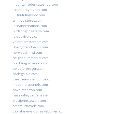
mountainsideskateshop.com
kirtlandcitytavern.com
301nutritionspot.com
ammos-stores.com
loceanecreations.com
birdsongridgefarm.com
joiedevivblog.com
valera-amsterdam.com
libertybrandhemp.com
norwoodinnwi.com
neighboursmarket.com
blackanguscareers.com
bolesfororegon.com
bodega-ole.com
thestreamlinerlounge.com
mestrinorubanofc.com
novelatherton.com
nassvalleygardens.net
electjohnstewart.com
omptourtravels.com
tribratanews-polreskebumen.com