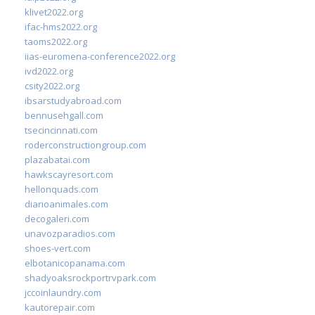
klivet2022.org
ifac-hms2022.org
taoms2022.org
iias-euromena-conference2022.org
ivd2022.org
csity2022.org
ibsarstudyabroad.com
bennusehgall.com
tsecincinnati.com
roderconstructiongroup.com
plazabatai.com
hawkscayresort.com
hellonquads.com
diarioanimales.com
decogaleri.com
unavozparadios.com
shoes-vert.com
elbotanicopanama.com
shadyoaksrockportrvpark.com
jccoinlaundry.com
kautorepair.com