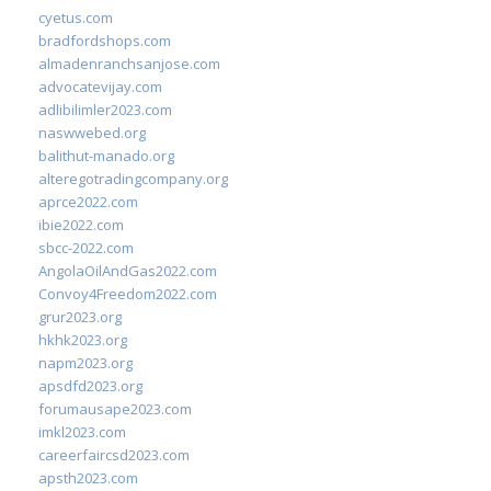
cyetus.com
bradfordshops.com
almadenranchsanjose.com
advocatevijay.com
adlibilimler2023.com
naswwebed.org
balithut-manado.org
alteregotradingcompany.org
aprce2022.com
ibie2022.com
sbcc-2022.com
AngolaOilAndGas2022.com
Convoy4Freedom2022.com
grur2023.org
hkhk2023.org
napm2023.org
apsdfd2023.org
forumausape2023.com
imkl2023.com
careerfaircsd2023.com
apsth2023.com