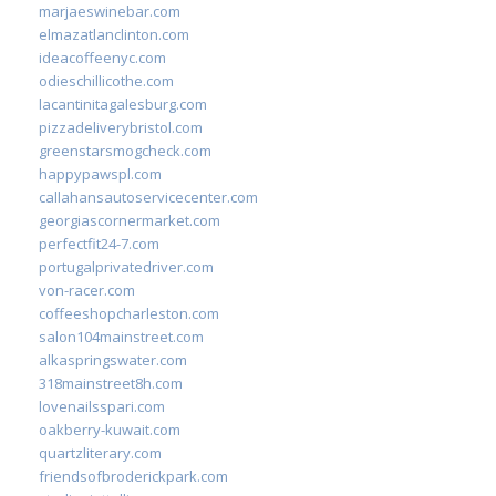
marjaeswinebar.com
elmazatlanclinton.com
ideacoffeenyc.com
odieschillicothe.com
lacantinitagalesburg.com
pizzadeliverybristol.com
greenstarsmogcheck.com
happypawspl.com
callahansautoservicecenter.com
georgiascornermarket.com
perfectfit24-7.com
portugalprivatedriver.com
von-racer.com
coffeeshopcharleston.com
salon104mainstreet.com
alkaspringswater.com
318mainstreet8h.com
lovenailsspari.com
oakberry-kuwait.com
quartzliterary.com
friendsofbroderickpark.com