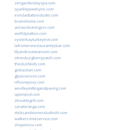
zengardendayspa.com
sparklejewelryinc.com
ironcladtattoostudio.com
bruinshome.com
annascleaningsvc.com
wolfcitytattoo.com
oysterbayturkeytrot.com
lafronterarestauranteybar.com
lilyandrosetearoom.com
olivesburgberrypatch.com
theslushkids.com
giobastian.com
glpascensori.com
rifloorepoxy.com
woolleymillingandpaving.com
uptonpvd.com
2troublegrill.com
casateranga.com
sticksandstonesstudiooh.com
walkers-treeservice.com
shopmossi.com