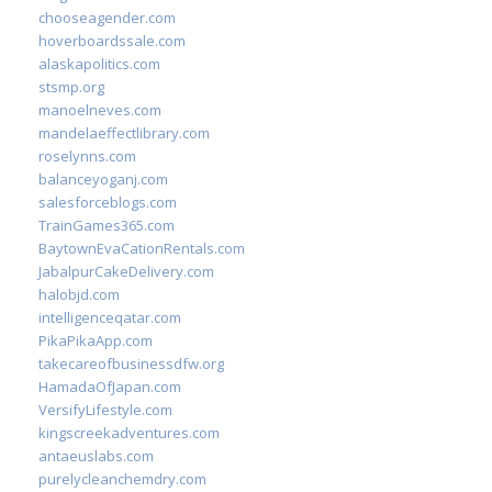
chooseagender.com
hoverboardssale.com
alaskapolitics.com
stsmp.org
manoelneves.com
mandelaeffectlibrary.com
roselynns.com
balanceyoganj.com
salesforceblogs.com
TrainGames365.com
BaytownEvaCationRentals.com
JabalpurCakeDelivery.com
halobjd.com
intelligenceqatar.com
PikaPikaApp.com
takecareofbusinessdfw.org
HamadaOfJapan.com
VersifyLifestyle.com
kingscreekadventures.com
antaeuslabs.com
purelycleanchemdry.com