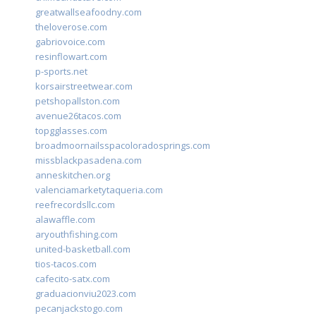
greatwallseafoodny.com
theloverose.com
gabriovoice.com
resinflowart.com
p-sports.net
korsairstreetwear.com
petshopallston.com
avenue26tacos.com
topgglasses.com
broadmoornailsspacoloradosprings.com
missblackpasadena.com
anneskitchen.org
valenciamarketytaqueria.com
reefrecordsllc.com
alawaffle.com
aryouthfishing.com
united-basketball.com
tios-tacos.com
cafecito-satx.com
graduacionviu2023.com
pecanjackstogo.com