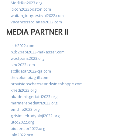
MedItRio2023.org
lcicon2023boston.com
waitangidayfestival2022.com
vacancesscolaires2022.com
MEDIA PARTNER II
isth2022.com
p2b2pabi2023-makassar.com
wocfparis2023.org
sinc2023.com
scdlqatar2022-qa.com
thecolumbiagrill.com
provisionscheeseandwineshoppe.com
khedi2023.org
akademikgeriatri2023.org
marmarapediatri2023.org
emchie2023.org
girisimselradyoloji2022.org
utcd2022.org
biosensor2022.org
ialp2022.org