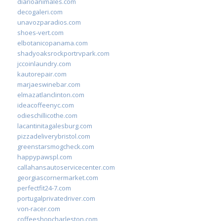
diarioanimales.com
decogaleri.com
unavozparadios.com
shoes-vert.com
elbotanicopanama.com
shadyoaksrockportrvpark.com
jccoinlaundry.com
kautorepair.com
marjaeswinebar.com
elmazatlanclinton.com
ideacoffeenyc.com
odieschillicothe.com
lacantinitagalesburg.com
pizzadeliverybristol.com
greenstarsmogcheck.com
happypawspl.com
callahansautoservicecenter.com
georgiascornermarket.com
perfectfit24-7.com
portugalprivatedriver.com
von-racer.com
coffeeshopcharleston.com