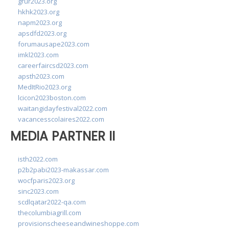
grur2023.org
hkhk2023.org
napm2023.org
apsdfd2023.org
forumausape2023.com
imkl2023.com
careerfaircsd2023.com
apsth2023.com
MedItRio2023.org
lcicon2023boston.com
waitangidayfestival2022.com
vacancesscolaires2022.com
MEDIA PARTNER II
isth2022.com
p2b2pabi2023-makassar.com
wocfparis2023.org
sinc2023.com
scdlqatar2022-qa.com
thecolumbiagrill.com
provisionscheeseandwineshoppe.com