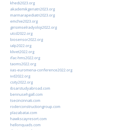
khedi2023.org
akademikgeriatri2023.org
marmarapediatri2023.org
emchie2023.org
girisimselradyoloji2022.org
utcd2022.org
biosensor2022.org
ialp2022.org
klivet2022.org
ifac-hms2022.org
taoms2022.org
iias-euromena-conference2022.org
ivd2022.org
csity2022.org
ibsarstudyabroad.com
bennusehgall.com
tsecincinnati.com
roderconstructiongroup.com
plazabatai.com
hawkscayresort.com
hellonquads.com