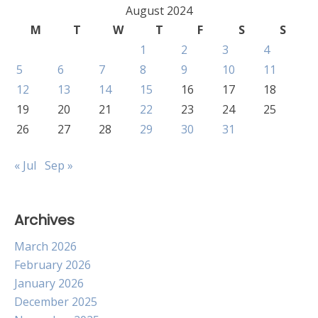
August 2024
M
T
W
T
F
S
S
1
2
3
4
5
6
7
8
9
10
11
12
13
14
15
16
17
18
19
20
21
22
23
24
25
26
27
28
29
30
31
« Jul
Sep »
Archives
March 2026
February 2026
January 2026
December 2025