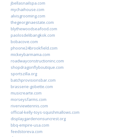
jbellasnailspa.com
mychaihouse.com
alvisgrooming.com
thegeorginaestate.com
blythewoodseafood.com
paolosdelibangkok.com
bobacove.com
phoone24brookfield.com
mickeybarmama.com
roadwayconstructioninc.com
shopdragonflyboutique.com
sportszilla.org
batchprovisionsbar.com
brasserie-gobette.com
musicrearte.com
morseysfarms.com
riverviewtennis.com
official-kelly-toys-squishmallows.com
displaygardenonsuncrest.org
bbq-empire-usa.com
feedstoreva.com