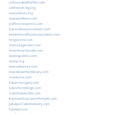
unboundedthefilm.com
catfriends-bg.org
marianlives.org
waywardtees.com
pidfloorsexpress.com
bancodevenezuelaen.com
bettermoodfoodcorporation.com
hingstonnt.com
chooseagender.com
hoverboardssale.com
alaskapolitics.com
stsmp.org
manoelneves.com
mandelaeffectlibrary.com
roselynns.com
balanceyoganj.com
salesforceblogs.com
TrainGames365.com
BaytownEvaCationRentals.com
JabalpurCakeDelivery.com
halobjd.com