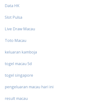
Data HK
Slot Pulsa
Live Draw Macau
Toto Macau
keluaran kamboja
togel macau 5d
togel singapore
pengeluaran macau hari ini
result macau