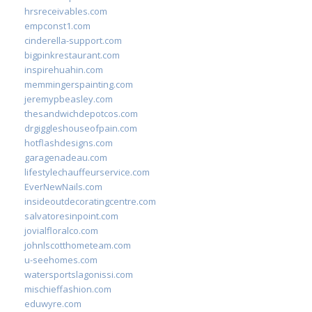
hrsreceivables.com
empconst1.com
cinderella-support.com
bigpinkrestaurant.com
inspirehuahin.com
memmingerspainting.com
jeremypbeasley.com
thesandwichdepotcos.com
drgiggleshouseofpain.com
hotflashdesigns.com
garagenadeau.com
lifestylechauffeurservice.com
EverNewNails.com
insideoutdecoratingcentre.com
salvatoresinpoint.com
jovialfloralco.com
johnlscotthometeam.com
u-seehomes.com
watersportslagonissi.com
mischieffashion.com
eduwyre.com