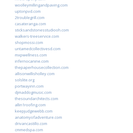
woolleymillingandpaving.com
uptonpvd.com
2troublegrill.com
casateranga.com
sticksandstonesstudiooh.com
walkers-treeservice.com
shopmossi.com
untamedcollectivesd.com
mxpwellness.com
infernocanine.com
thepaperhousecollection.com
allisonwillisholley.com
solslite.org
portwayinn.com
djmaddogmusic.com
thesoundarchitects.com
allin1roofing.com
keepjudgewebb.com
anatomyofadventure.com
drivancastillo.com
cmmedspa.com