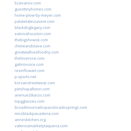
lizaivanov.com
guesttinyhomes.com
home-plow-by-meyer.com
palatelatincuisine.com
blackdoglegacy.com
eatvivahouston.com
thebigshowok.com
chimeandstave.com
greatwallseafoodny.com
theloverose.com
gabriovoice.com
resinflowart.com
p-sports.net
korsairstreetwear.com
petshopallston.com
avenue26tacos.com
topgglasses.com
broadmoornailsspacoloradosprings.com
missblackpasadena.com
anneskitchen.org
valenciamarketytaqueria.com