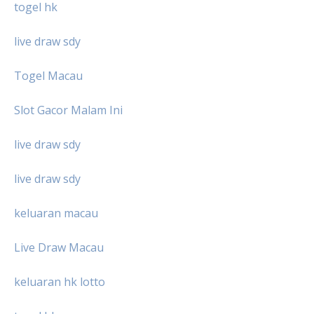
togel hk
live draw sdy
Togel Macau
Slot Gacor Malam Ini
live draw sdy
live draw sdy
keluaran macau
Live Draw Macau
keluaran hk lotto