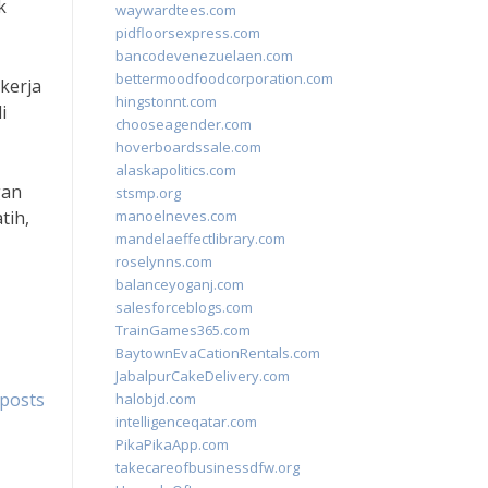
k
waywardtees.com
pidfloorsexpress.com
bancodevenezuelaen.com
bettermoodfoodcorporation.com
kerja
hingstonnt.com
i
chooseagender.com
hoverboardssale.com
alaskapolitics.com
gan
stsmp.org
tih,
manoelneves.com
mandelaeffectlibrary.com
roselynns.com
balanceyoganj.com
salesforceblogs.com
TrainGames365.com
BaytownEvaCationRentals.com
JabalpurCakeDelivery.com
posts
halobjd.com
intelligenceqatar.com
PikaPikaApp.com
takecareofbusinessdfw.org