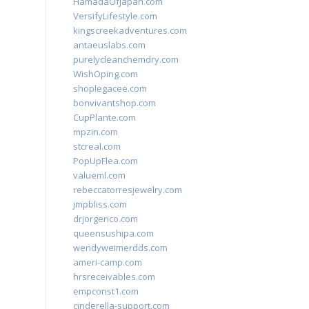
HamadaOfJapan.com
VersifyLifestyle.com
kingscreekadventures.com
antaeuslabs.com
purelycleanchemdry.com
WishOping.com
shoplegacee.com
bonvivantshop.com
CupPlante.com
mpzin.com
stcreal.com
PopUpFlea.com
valueml.com
rebeccatorresjewelry.com
jmpbliss.com
drjorgerico.com
queensushipa.com
wendyweimerdds.com
ameri-camp.com
hrsreceivables.com
empconst1.com
cinderella-support.com