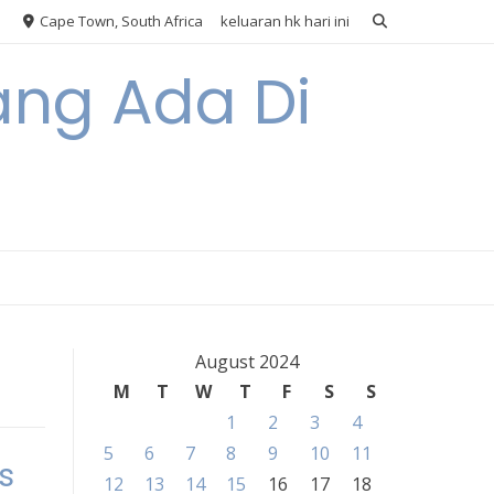
Cape Town, South Africa
keluaran hk hari ini
ang Ada Di
August 2024
M
T
W
T
F
S
S
1
2
3
4
5
6
7
8
9
10
11
s
12
13
14
15
16
17
18