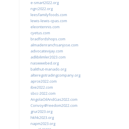
e-smart2022.org
ngrc2022.org
leesfamilyfoods.com
lewis-lewis-cpas.com
eleontennis.com
cyetus.com
bradfordshops.com
almadenranchsanjose.com
advocatevijay.com
adlibilimler2023.com
naswwebed.org
balithut-manado.org
alteregotradingcompany.org
aprce2022.com
ibie2022.com
sbcc-2022.com
AngolaOilAndGas2022.com
Convoy4Freedom2022.com
grur2023.org
hkhk2023.org
napm2023.org