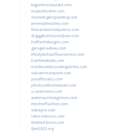
bigpinkrestaurant.com
inspirehuahin.com
memmingerspainting.com
jeremypbeasley.com
thesandwichdepotcos.com
drgiggleshouseofpain.com
hotflashdesigns.com
garagenadeau.com
lifestylechauffeurservice.com
EverNewNails.com
insideoutdecoratingcentre.com
salvatoresinpoint.com
jovialfloralco.com
johnlscotthometeam.com
u-seehomes.com
watersportslagonissi.com
mischieffashion.com
eduwyre.com
retro-interiors.com
theblvd-boise.com
fpet2023.org