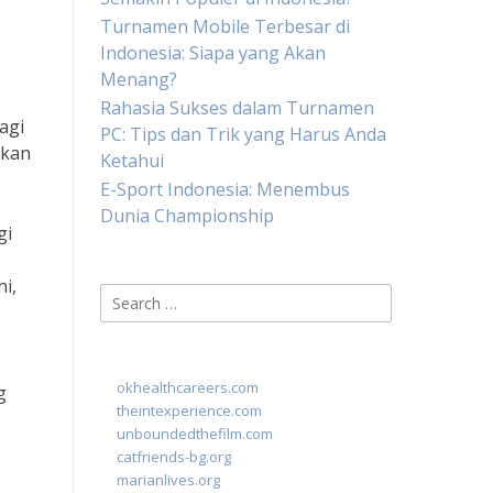
Turnamen Mobile Terbesar di
Indonesia: Siapa yang Akan
Menang?
Rahasia Sukses dalam Turnamen
agi
PC: Tips dan Trik yang Harus Anda
hkan
Ketahui
E-Sport Indonesia: Menembus
Dunia Championship
gi
i,
Search
for:
okhealthcareers.com
g
theintexperience.com
unboundedthefilm.com
catfriends-bg.org
marianlives.org