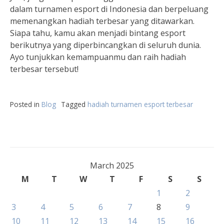
dalam turnamen esport di Indonesia dan berpeluang
memenangkan hadiah terbesar yang ditawarkan.
Siapa tahu, kamu akan menjadi bintang esport
berikutnya yang diperbincangkan di seluruh dunia.
Ayo tunjukkan kemampuanmu dan raih hadiah
terbesar tersebut!
Posted in
Blog
Tagged
hadiah turnamen esport terbesar
March 2025
M
T
W
T
F
S
S
1
2
3
4
5
6
7
8
9
10
11
12
13
14
15
16