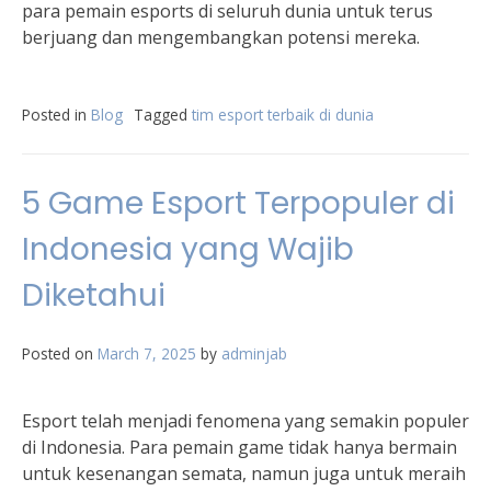
para pemain esports di seluruh dunia untuk terus
berjuang dan mengembangkan potensi mereka.
Posted in
Blog
Tagged
tim esport terbaik di dunia
5 Game Esport Terpopuler di
Indonesia yang Wajib
Diketahui
Posted on
March 7, 2025
by
adminjab
Esport telah menjadi fenomena yang semakin populer
di Indonesia. Para pemain game tidak hanya bermain
untuk kesenangan semata, namun juga untuk meraih