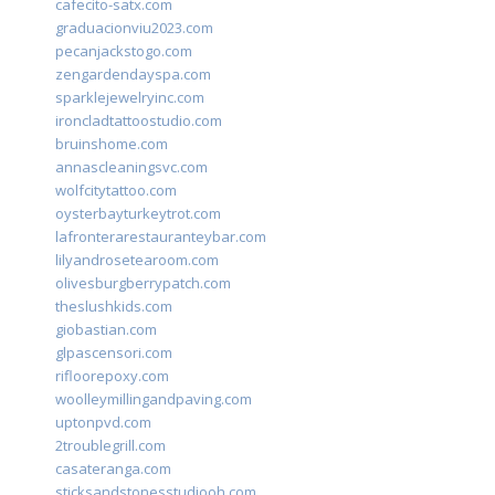
cafecito-satx.com
graduacionviu2023.com
pecanjackstogo.com
zengardendayspa.com
sparklejewelryinc.com
ironcladtattoostudio.com
bruinshome.com
annascleaningsvc.com
wolfcitytattoo.com
oysterbayturkeytrot.com
lafronterarestauranteybar.com
lilyandrosetearoom.com
olivesburgberrypatch.com
theslushkids.com
giobastian.com
glpascensori.com
rifloorepoxy.com
woolleymillingandpaving.com
uptonpvd.com
2troublegrill.com
casateranga.com
sticksandstonesstudiooh.com