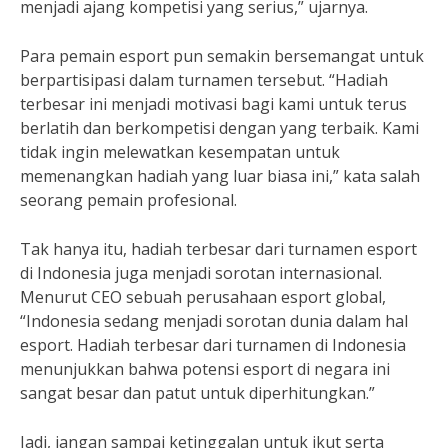
menjadi ajang kompetisi yang serius,” ujarnya.
Para pemain esport pun semakin bersemangat untuk
berpartisipasi dalam turnamen tersebut. “Hadiah
terbesar ini menjadi motivasi bagi kami untuk terus
berlatih dan berkompetisi dengan yang terbaik. Kami
tidak ingin melewatkan kesempatan untuk
memenangkan hadiah yang luar biasa ini,” kata salah
seorang pemain profesional.
Tak hanya itu, hadiah terbesar dari turnamen esport
di Indonesia juga menjadi sorotan internasional.
Menurut CEO sebuah perusahaan esport global,
“Indonesia sedang menjadi sorotan dunia dalam hal
esport. Hadiah terbesar dari turnamen di Indonesia
menunjukkan bahwa potensi esport di negara ini
sangat besar dan patut untuk diperhitungkan.”
Jadi, jangan sampai ketinggalan untuk ikut serta