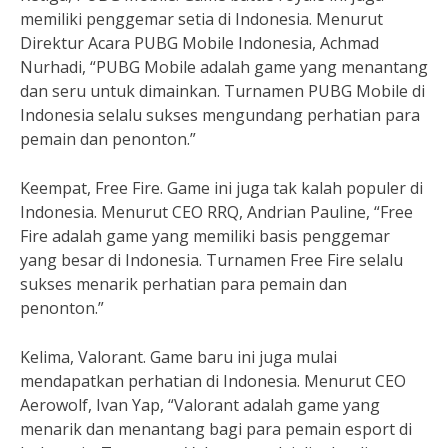
memiliki penggemar setia di Indonesia. Menurut
Direktur Acara PUBG Mobile Indonesia, Achmad
Nurhadi, “PUBG Mobile adalah game yang menantang
dan seru untuk dimainkan. Turnamen PUBG Mobile di
Indonesia selalu sukses mengundang perhatian para
pemain dan penonton.”
Keempat, Free Fire. Game ini juga tak kalah populer di
Indonesia. Menurut CEO RRQ, Andrian Pauline, “Free
Fire adalah game yang memiliki basis penggemar
yang besar di Indonesia. Turnamen Free Fire selalu
sukses menarik perhatian para pemain dan
penonton.”
Kelima, Valorant. Game baru ini juga mulai
mendapatkan perhatian di Indonesia. Menurut CEO
Aerowolf, Ivan Yap, “Valorant adalah game yang
menarik dan menantang bagi para pemain esport di