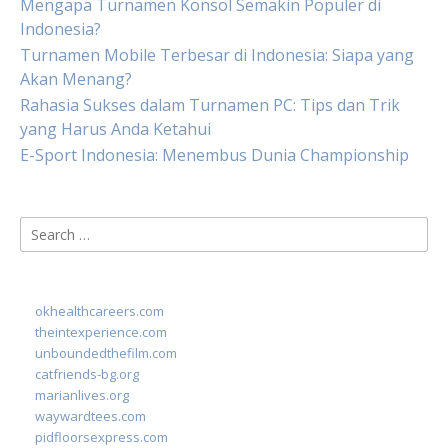
Mengapa Turnamen Konsol Semakin Populer di
Indonesia?
Turnamen Mobile Terbesar di Indonesia: Siapa yang
Akan Menang?
Rahasia Sukses dalam Turnamen PC: Tips dan Trik
yang Harus Anda Ketahui
E-Sport Indonesia: Menembus Dunia Championship
Search
for:
okhealthcareers.com
theintexperience.com
unboundedthefilm.com
catfriends-bg.org
marianlives.org
waywardtees.com
pidfloorsexpress.com