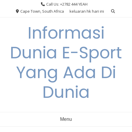
Skip
Call Us: +2782 444 YEAH
to
Cape Town, South Africa
keluaran hk hari ini
content
Informasi
Dunia E-Sport
Yang Ada Di
Dunia
Menu