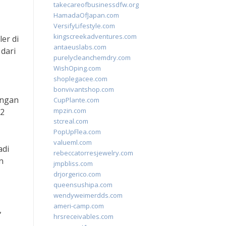
takecareofbusinessdfw.org
HamadaOfJapan.com
VersifyLifestyle.com
kingscreekadventures.com
er di
antaeuslabs.com
dari
purelycleanchemdry.com
WishOping.com
shoplegacee.com
bonvivantshop.com
ingan
CupPlante.com
mpzin.com
 2
stcreal.com
PopUpFlea.com
valueml.com
adi
rebeccatorresjewelry.com
n
jmpbliss.com
drjorgerico.com
queensushipa.com
wendyweimerdds.com
ameri-camp.com
,
hrsreceivables.com