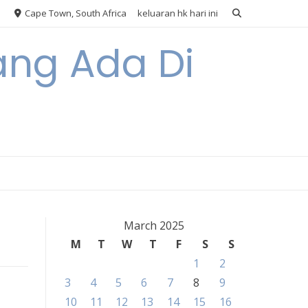
Cape Town, South Africa
keluaran hk hari ini
ang Ada Di
March 2025
M
T
W
T
F
S
S
1
2
3
4
5
6
7
8
9
10
11
12
13
14
15
16