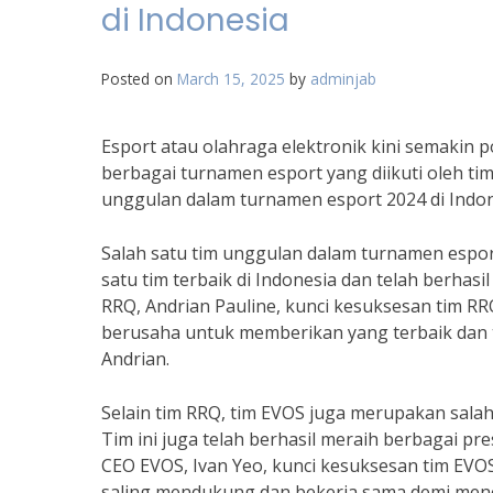
di Indonesia
Posted on
March 15, 2025
by
adminjab
Esport atau olahraga elektronik kini semakin p
berbagai turnamen esport yang diikuti oleh ti
unggulan dalam turnamen esport 2024 di Indone
Salah satu tim unggulan dalam turnamen esport 
satu tim terbaik di Indonesia dan telah berhas
RRQ, Andrian Pauline, kunci kesuksesan tim RR
berusaha untuk memberikan yang terbaik dan 
Andrian.
Selain tim RRQ, tim EVOS juga merupakan salah
Tim ini juga telah berhasil meraih berbagai p
CEO EVOS, Ivan Yeo, kunci kesuksesan tim EVOS
saling mendukung dan bekerja sama demi menca