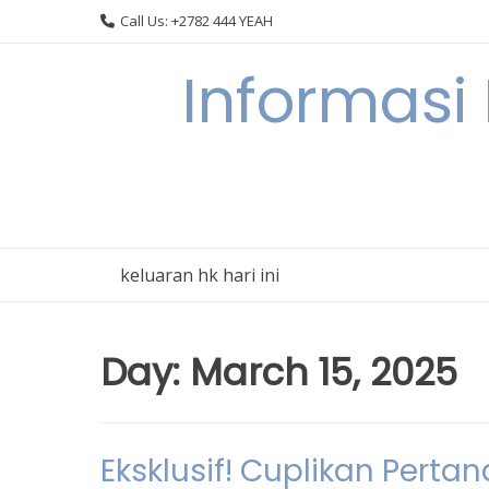
Skip
Call Us: +2782 444 YEAH
to
content
Informasi
keluaran hk hari ini
Day:
March 15, 2025
Eksklusif! Cuplikan Pert