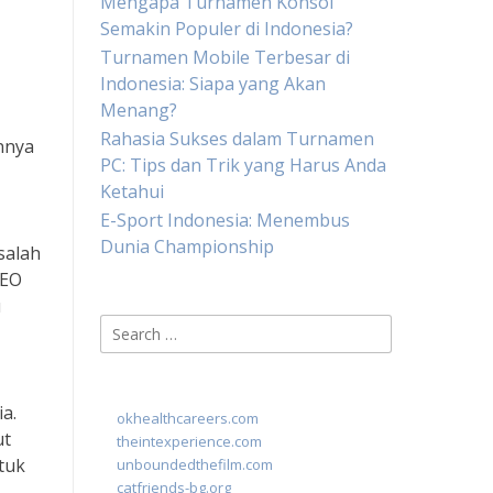
Mengapa Turnamen Konsol
Semakin Populer di Indonesia?
Turnamen Mobile Terbesar di
Indonesia: Siapa yang Akan
Menang?
Rahasia Sukses dalam Turnamen
annya
PC: Tips dan Trik yang Harus Anda
Ketahui
E-Sport Indonesia: Menembus
Dunia Championship
salah
CEO
u
Search
for:
a.
okhealthcareers.com
ut
theintexperience.com
tuk
unboundedthefilm.com
catfriends-bg.org