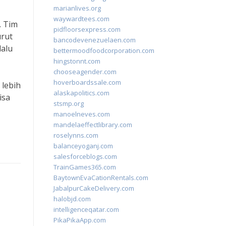
marianlives.org
waywardtees.com
. Tim
pidfloorsexpress.com
urut
bancodevenezuelaen.com
lalu
bettermoodfoodcorporation.com
hingstonnt.com
chooseagender.com
hoverboardssale.com
 lebih
alaskapolitics.com
isa
stsmp.org
manoelneves.com
mandelaeffectlibrary.com
roselynns.com
balanceyoganj.com
salesforceblogs.com
TrainGames365.com
BaytownEvaCationRentals.com
JabalpurCakeDelivery.com
halobjd.com
intelligenceqatar.com
PikaPikaApp.com