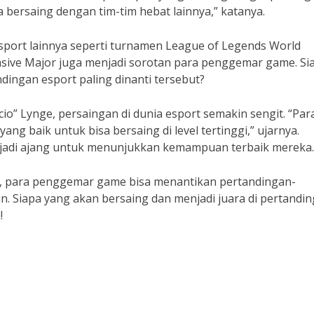
 bersaing dengan tim-tim hebat lainnya,” katanya.
esport lainnya seperti turnamen League of Legends World
nsive Major juga menjadi sorotan para penggemar game. Si
dingan esport paling dinanti tersebut?
io” Lynge, persaingan di dunia esport semakin sengit. “Par
yang baik untuk bisa bersaing di level tertinggi,” ujarnya.
enjadi ajang untuk menunjukkan kemampuan terbaik mereka.
 para penggemar game bisa menantikan pertandingan-
n. Siapa yang akan bersaing dan menjadi juara di pertandi
!