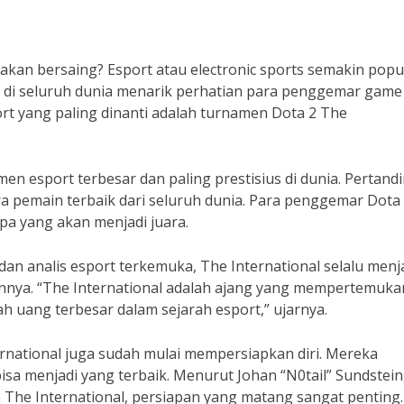
 akan bersaing? Esport atau electronic sports semakin popul
 di seluruh dunia menarik perhatian para penggemar game 
rt yang paling dinanti adalah turnamen Dota 2 The
en esport terbesar dan paling prestisius di dunia. Pertand
a pemain terbaik dari seluruh dunia. Para penggemar Dota
pa yang akan menjadi juara.
an analis esport terkemuka, The International selalu menj
hunnya. “The International adalah ajang yang mempertemuka
 uang terbesar dalam sejarah esport,” ujarnya.
ernational juga sudah mulai mempersiapkan diri. Mereka
bisa menjadi yang terbaik. Menurut Johan “N0tail” Sundstein
The International, persiapan yang matang sangat penting.