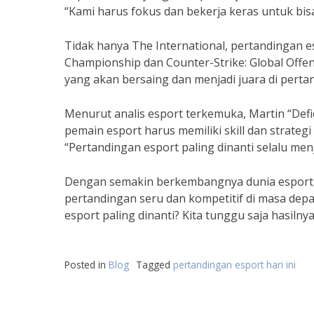
“Kami harus fokus dan bekerja keras untuk bisa
Tidak hanya The International, pertandingan 
Championship dan Counter-Strike: Global Offe
yang akan bersaing dan menjadi juara di pertan
Menurut analis esport terkemuka, Martin “Defic
pemain esport harus memiliki skill dan strategi 
“Pertandingan esport paling dinanti selalu m
Dengan semakin berkembangnya dunia esport,
pertandingan seru dan kompetitif di masa depa
esport paling dinanti? Kita tunggu saja hasilnya
Posted in
Blog
Tagged
pertandingan esport hari ini