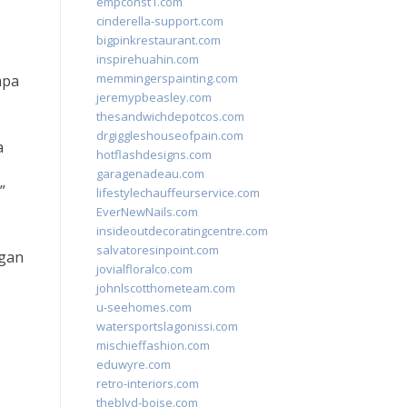
empconst1.com
cinderella-support.com
bigpinkrestaurant.com
inspirehuahin.com
memmingerspainting.com
apa
jeremypbeasley.com
thesandwichdepotcos.com
drgiggleshouseofpain.com
a
hotflashdesigns.com
garagenadeau.com
”
lifestylechauffeurservice.com
EverNewNails.com
insideoutdecoratingcentre.com
salvatoresinpoint.com
ngan
jovialfloralco.com
johnlscotthometeam.com
u-seehomes.com
watersportslagonissi.com
mischieffashion.com
eduwyre.com
retro-interiors.com
theblvd-boise.com