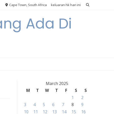
Cape Town, South Africa
keluaran hk hari ini
ang Ada Di
March 2025
M
T
W
T
F
S
S
1
2
3
4
5
6
7
8
9
10
11
12
13
14
15
16