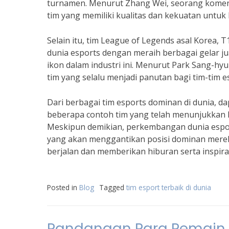
turnamen. Menurut Zhang Wei, seorang koment
tim yang memiliki kualitas dan kekuatan untuk b
Selain itu, tim League of Legends asal Korea, T
dunia esports dengan meraih berbagai gelar 
ikon dalam industri ini. Menurut Park Sang-hy
tim yang selalu menjadi panutan bagi tim-tim 
Dari berbagai tim esports dominan di dunia, d
beberapa contoh tim yang telah menunjukkan k
Meskipun demikian, perkembangan dunia esport
yang akan menggantikan posisi dominan mereka
berjalan dan memberikan hiburan serta inspira
Posted in
Blog
Tagged
tim esport terbaik di dunia
Pandangan Para Pemain E