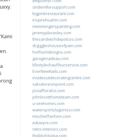
empconst1.com
uxxy.
cinderella-support.com
bigpinkrestaurant.com
inspirehuahin.com
memmingerspainting.com
jeremypbeasley.com
 “Kami
thesandwichdepotcos.com
drgiggleshouseofpain.com
en.
hotflashdesigns.com
garagenadeau.com
lifestylechauffeurservice.com
wa
EverNewNails.com
i
insideoutdecoratingcentre.com
orong
salvatoresinpoint.com
jovialfloralco.com
johnlscotthometeam.com
u-seehomes.com
watersportslagonissi.com
mischieffashion.com
eduwyre.com
retro-interiors.com
theblvd-boise.com