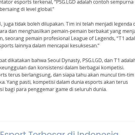
ator esports terkenal, “PSG.LGD adalah contoh sempurna 
ersaing di level global.”
1, juga tidak boleh dilupakan. Tim ini telah menjadi legenda
juara dan menghasilkan pemain-pemain berbakat yang menj
un, seorang pemain profesional League of Legends, “T1 ada
esports lainnya dalam mencapai kesuksesan.”
apat dikatakan bahwa Seoul Dynasty, PSG.LGD, dan T1 adala
eunggulan dan konsistensi dalam berbagai kompetisi.
s terus berlangsung, dan siapa tahu akan muncul tim-tim
. Yang pasti, kompetisi dalam dunia esports akan terus
si bagi para penggemar game di seluruh dunia.
sport Terbesar di Indonesia