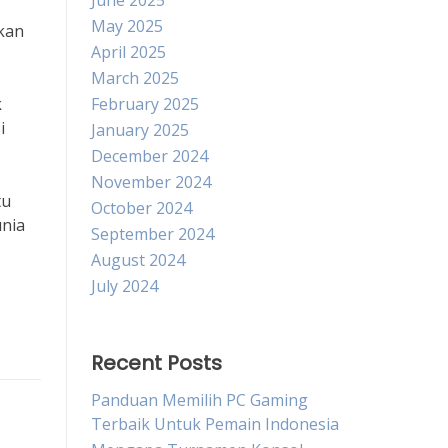
June 2025
May 2025
kan
April 2025
March 2025
k
February 2025
i
January 2025
December 2024
November 2024
tu
October 2024
unia
September 2024
August 2024
July 2024
Recent Posts
Panduan Memilih PC Gaming
Terbaik Untuk Pemain Indonesia