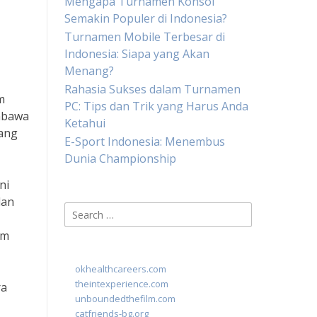
Mengapa Turnamen Konsol
Semakin Populer di Indonesia?
Turnamen Mobile Terbesar di
Indonesia: Siapa yang Akan
Menang?
Rahasia Sukses dalam Turnamen
m
PC: Tips dan Trik yang Harus Anda
embawa
Ketahui
yang
E-Sport Indonesia: Menembus
Dunia Championship
ni
dan
Search
for:
am
okhealthcareers.com
theintexperience.com
ra
unboundedthefilm.com
catfriends-bg.org