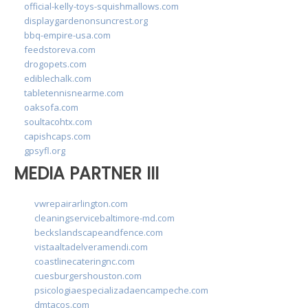
official-kelly-toys-squishmallows.com
displaygardenonsuncrest.org
bbq-empire-usa.com
feedstoreva.com
drogopets.com
ediblechalk.com
tabletennisnearme.com
oaksofa.com
soultacohtx.com
capishcaps.com
gpsyfl.org
MEDIA PARTNER III
vwrepairarlington.com
cleaningservicebaltimore-md.com
beckslandscapeandfence.com
vistaaltadelveramendi.com
coastlinecateringnc.com
cuesburgershouston.com
psicologiaespecializadaencampeche.com
dmtacos.com