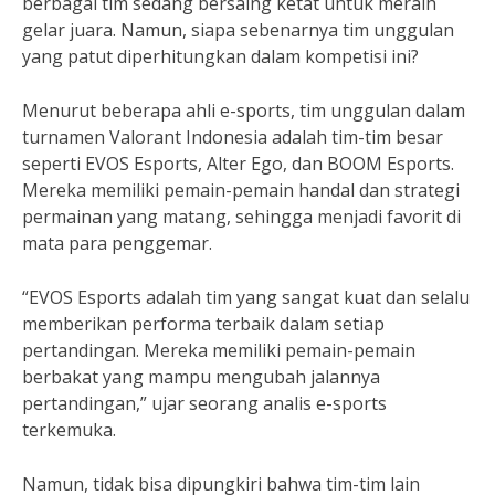
berbagai tim sedang bersaing ketat untuk meraih
gelar juara. Namun, siapa sebenarnya tim unggulan
yang patut diperhitungkan dalam kompetisi ini?
Menurut beberapa ahli e-sports, tim unggulan dalam
turnamen Valorant Indonesia adalah tim-tim besar
seperti EVOS Esports, Alter Ego, dan BOOM Esports.
Mereka memiliki pemain-pemain handal dan strategi
permainan yang matang, sehingga menjadi favorit di
mata para penggemar.
“EVOS Esports adalah tim yang sangat kuat dan selalu
memberikan performa terbaik dalam setiap
pertandingan. Mereka memiliki pemain-pemain
berbakat yang mampu mengubah jalannya
pertandingan,” ujar seorang analis e-sports
terkemuka.
Namun, tidak bisa dipungkiri bahwa tim-tim lain