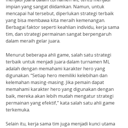
impian yang sangat diidamkan. Namun, untuk
mencapai hal tersebut, diperlukan strategi terbaik
yang bisa membawa kita meraih kemenangan.
Berbagai faktor seperti keahlian individu, kerja sama
tim, dan strategi permainan sangat berpengaruh
dalam meraih gelar juara.
Menurut beberapa ahli game, salah satu strategi
terbaik untuk menjadi juara dalam turnamen ML
adalah dengan memahami karakter hero yang
digunakan. “Setiap hero memiliki kelebihan dan
kelemahan masing-masing. Jika pemain dapat
memahami karakter hero yang digunakan dengan
baik, mereka akan lebih mudah mengatur strategi
permainan yang efektif,” kata salah satu ahli game
terkemuka.
Selain itu, kerja sama tim juga menjadi kunci utama