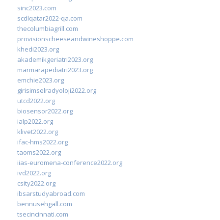
sinc2023.com
scdlqatar2022-qa.com
thecolumbiagrill.com
provisionscheeseandwineshoppe.com
khedi2023.org
akademikgeriatri2023.org
marmarapediatri2023.org
emchie2023.org
girisimselradyoloji2022.org
utcd2022.org
biosensor2022.org
ialp2022.org
klivet2022.org
ifac-hms2022.org
taoms2022.org
iias-euromena-conference2022.org
ivd2022.org
csity2022.org
ibsarstudyabroad.com
bennusehgall.com
tsecincinnati.com