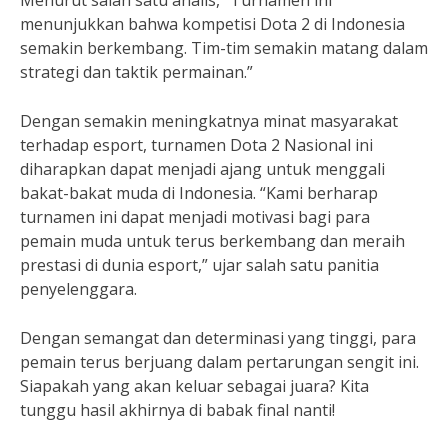
Menurut salah satu analis, “Turnamen ini
menunjukkan bahwa kompetisi Dota 2 di Indonesia
semakin berkembang. Tim-tim semakin matang dalam
strategi dan taktik permainan.”
Dengan semakin meningkatnya minat masyarakat
terhadap esport, turnamen Dota 2 Nasional ini
diharapkan dapat menjadi ajang untuk menggali
bakat-bakat muda di Indonesia. “Kami berharap
turnamen ini dapat menjadi motivasi bagi para
pemain muda untuk terus berkembang dan meraih
prestasi di dunia esport,” ujar salah satu panitia
penyelenggara.
Dengan semangat dan determinasi yang tinggi, para
pemain terus berjuang dalam pertarungan sengit ini.
Siapakah yang akan keluar sebagai juara? Kita
tunggu hasil akhirnya di babak final nanti!