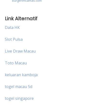
burgerimcamas.com
Link Alternatif
Data HK
Slot Pulsa
Live Draw Macau
Toto Macau
keluaran kamboja
togel macau 5d
togel singapore