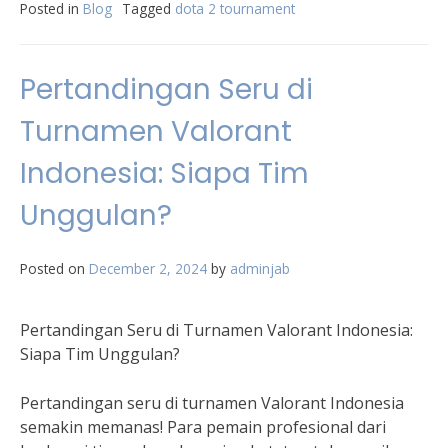
Posted in
Blog
Tagged
dota 2 tournament
Pertandingan Seru di
Turnamen Valorant
Indonesia: Siapa Tim
Unggulan?
Posted on
December 2, 2024
by
adminjab
Pertandingan Seru di Turnamen Valorant Indonesia:
Siapa Tim Unggulan?
Pertandingan seru di turnamen Valorant Indonesia
semakin memanas! Para pemain profesional dari