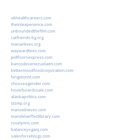
okhealthcareers.com
theintexperience.com
unboundedthefilm.com
catfriends-bg.org
marianlives.org
waywardtees.com
pidfloorsexpress.com
bancodevenezuelaen.com
bettermoodfoodcorporation.com
hingstonnt.com
chooseagender.com
hoverboardssale.com
alaskapolitics.com
stsmp.org
manoelneves.com
mandelaeffectlibrary.com
roselynns.com
balanceyoganj.com
salesforceblogs.com