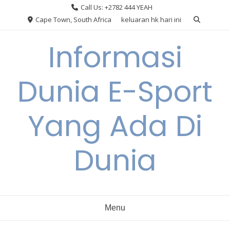
Skip
Call Us: +2782 444 YEAH
to
Cape Town, South Africa
keluaran hk hari ini
content
Informasi
Dunia E-Sport
Yang Ada Di
Dunia
Menu