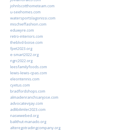
johnlscotthometeam.com
u-seehomes.com
watersportslagonissi.com
mischieffashion.com
eduwyre.com
retro-interiors.com
theblvd-boise.com
fpet2023.org
e-smart2022.org
ngrc2022.org
leesfamilyfoods.com
lewis-lewis-cpas.com
eleontennis.com
cyetus.com
bradfordshops.com
almadenranchsanjose.com
advocatevijay.com
adlibilimler2023.com
naswwebed.org
balithut-manado.org
alteregotradingcompany.org