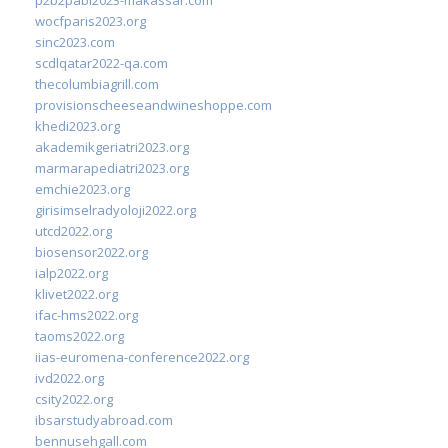
wocfparis2023.org
sinc2023.com
scdlqatar2022-qa.com
thecolumbiagrill.com
provisionscheeseandwineshoppe.com
khedi2023.org
akademikgeriatri2023.org
marmarapediatri2023.org
emchie2023.org
girisimselradyoloji2022.org
utcd2022.org
biosensor2022.org
ialp2022.org
klivet2022.org
ifac-hms2022.org
taoms2022.org
iias-euromena-conference2022.org
ivd2022.org
csity2022.org
ibsarstudyabroad.com
bennusehgall.com