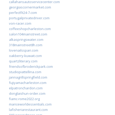
callahansautoservicecenter.com
georgiascornermarket.com
perfectfit24-7.com
portugalprivatedriver.com
von-racer.com
coffeeshopcharleston.com
salon104mainstreet.com
alkaspringswater.com
318mainstreet8h.com
lovenailsspari.com
oakberry-kuwait.com
quartzliterary.com
friendsofbroderickpark.com
studiopiattellina.com
jannagrillspringfield.com
fujiyamacharleston.com
elpatronchardon.com
donglaishun-order.com
fiamc-rome2022.org
mariceworldessentials.com
lafisheriarestaurant.com
915jazzandmore.com