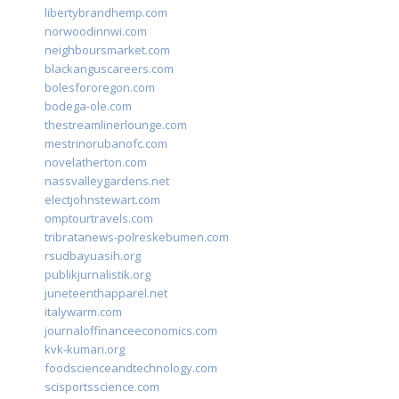
libertybrandhemp.com
norwoodinnwi.com
neighboursmarket.com
blackanguscareers.com
bolesfororegon.com
bodega-ole.com
thestreamlinerlounge.com
mestrinorubanofc.com
novelatherton.com
nassvalleygardens.net
electjohnstewart.com
omptourtravels.com
tribratanews-polreskebumen.com
rsudbayuasih.org
publikjurnalistik.org
juneteenthapparel.net
italywarm.com
journaloffinanceeconomics.com
kvk-kumari.org
foodscienceandtechnology.com
scisportsscience.com