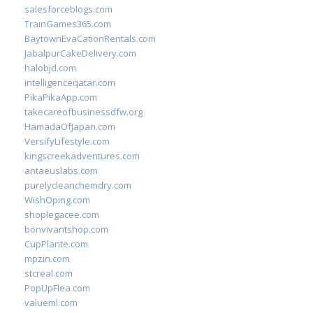
salesforceblogs.com
TrainGames365.com
BaytownEvaCationRentals.com
JabalpurCakeDelivery.com
halobjd.com
intelligenceqatar.com
PikaPikaApp.com
takecareofbusinessdfw.org
HamadaOfJapan.com
VersifyLifestyle.com
kingscreekadventures.com
antaeuslabs.com
purelycleanchemdry.com
WishOping.com
shoplegacee.com
bonvivantshop.com
CupPlante.com
mpzin.com
stcreal.com
PopUpFlea.com
valueml.com