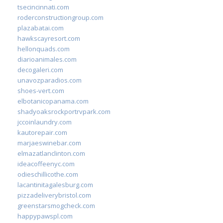
tsecincinnati.com
roderconstructiongroup.com
plazabatai.com
hawkscayresort.com
hellonquads.com
diarioanimales.com
decogaleri.com
unavozparadios.com
shoes-vert.com
elbotanicopanama.com
shadyoaksrockportrvpark.com
jccoinlaundry.com
kautorepair.com
marjaeswinebar.com
elmazatlanclinton.com
ideacoffeenyc.com
odieschillicothe.com
lacantinitagalesburg.com
pizzadeliverybristol.com
greenstarsmogcheck.com
happypawspl.com