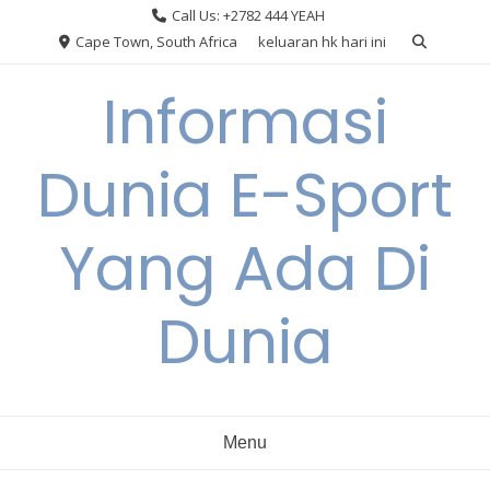
Skip
Call Us: +2782 444 YEAH
to
Cape Town, South Africa
keluaran hk hari ini
content
Informasi
Dunia E-Sport
Yang Ada Di
Dunia
Menu