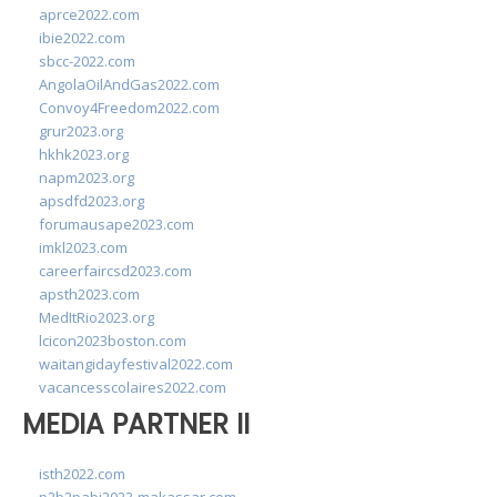
aprce2022.com
ibie2022.com
sbcc-2022.com
AngolaOilAndGas2022.com
Convoy4Freedom2022.com
grur2023.org
hkhk2023.org
napm2023.org
apsdfd2023.org
forumausape2023.com
imkl2023.com
careerfaircsd2023.com
apsth2023.com
MedItRio2023.org
lcicon2023boston.com
waitangidayfestival2022.com
vacancesscolaires2022.com
MEDIA PARTNER II
isth2022.com
p2b2pabi2023-makassar.com