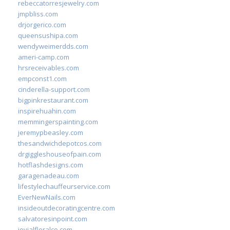
rebeccatorresjewelry.com
jmpbliss.com
drjorgerico.com
queensushipa.com
wendyweimerdds.com
ameri-camp.com
hrsreceivables.com
empconst1.com
cinderella-support.com
bigpinkrestaurant.com
inspirehuahin.com
memmingerspainting.com
jeremypbeasley.com
thesandwichdepotcos.com
drgiggleshouseofpain.com
hotflashdesigns.com
garagenadeau.com
lifestylechauffeurservice.com
EverNewNails.com
insideoutdecoratingcentre.com
salvatoresinpoint.com
jovialfloralco.com