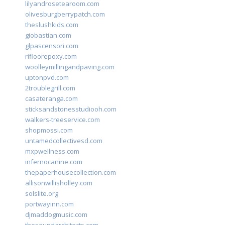
lilyandrosetearoom.com
olivesburgberrypatch.com
theslushkids.com
giobastian.com
glpascensori.com
rifloorepoxy.com
woolleymillingandpaving.com
uptonpvd.com
2troublegrill.com
casateranga.com
sticksandstonesstudiooh.com
walkers-treeservice.com
shopmossi.com
untamedcollectivesd.com
mxpwellness.com
infernocanine.com
thepaperhousecollection.com
allisonwillisholley.com
solslite.org
portwayinn.com
djmaddogmusic.com