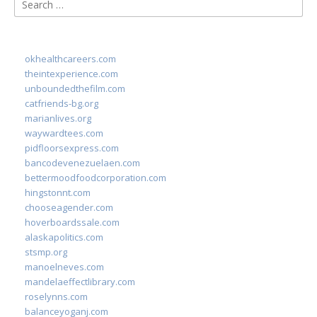
Search
for:
okhealthcareers.com
theintexperience.com
unboundedthefilm.com
catfriends-bg.org
marianlives.org
waywardtees.com
pidfloorsexpress.com
bancodevenezuelaen.com
bettermoodfoodcorporation.com
hingstonnt.com
chooseagender.com
hoverboardssale.com
alaskapolitics.com
stsmp.org
manoelneves.com
mandelaeffectlibrary.com
roselynns.com
balanceyoganj.com