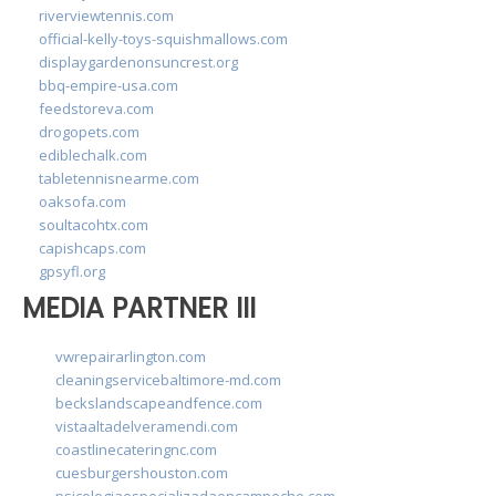
riverviewtennis.com
official-kelly-toys-squishmallows.com
displaygardenonsuncrest.org
bbq-empire-usa.com
feedstoreva.com
drogopets.com
ediblechalk.com
tabletennisnearme.com
oaksofa.com
soultacohtx.com
capishcaps.com
gpsyfl.org
MEDIA PARTNER III
vwrepairarlington.com
cleaningservicebaltimore-md.com
beckslandscapeandfence.com
vistaaltadelveramendi.com
coastlinecateringnc.com
cuesburgershouston.com