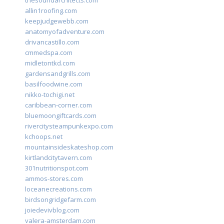
thesoundarchitects.com
allin1roofing.com
keepjudgewebb.com
anatomyofadventure.com
drivancastillo.com
cmmedspa.com
midletontkd.com
gardensandgrills.com
basilfoodwine.com
nikko-tochigi.net
caribbean-corner.com
bluemoongiftcards.com
rivercitysteampunkexpo.com
kchoops.net
mountainsideskateshop.com
kirtlandcitytavern.com
301nutritionspot.com
ammos-stores.com
loceanecreations.com
birdsongridgefarm.com
joiedevivblog.com
valera-amsterdam.com