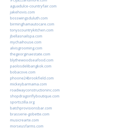
aguadulce-countryfair.com
jakehovis.com
bosswingsduluth.com
birminghamautocare.com
tonyscountrykitchen.com
jbellasnailspa.com
mychaihouse.com
alvisgrooming.com
thegeorginaestate.com
blythewoodseafood.com
paolosdelibangkok.com
bobacove.com
phoone24brookfield.com
mickeybarmama.com
roadwayconstructioninc.com
shopdragonflyboutique.com
sportszilla.org
batchprovisionsbar.com
brasserie-gobette.com
musicrearte.com
morseysfarms.com