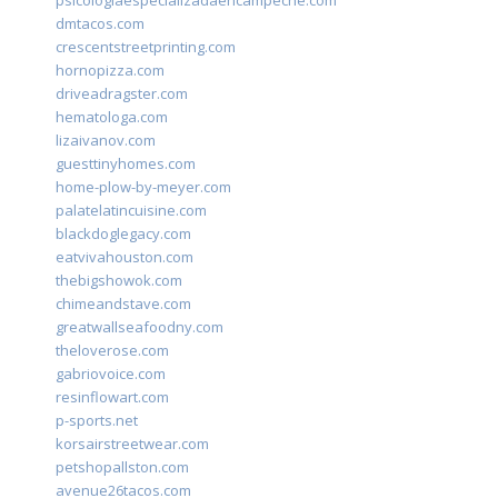
psicologiaespecializadaencampeche.com
dmtacos.com
crescentstreetprinting.com
hornopizza.com
driveadragster.com
hematologa.com
lizaivanov.com
guesttinyhomes.com
home-plow-by-meyer.com
palatelatincuisine.com
blackdoglegacy.com
eatvivahouston.com
thebigshowok.com
chimeandstave.com
greatwallseafoodny.com
theloverose.com
gabriovoice.com
resinflowart.com
p-sports.net
korsairstreetwear.com
petshopallston.com
avenue26tacos.com