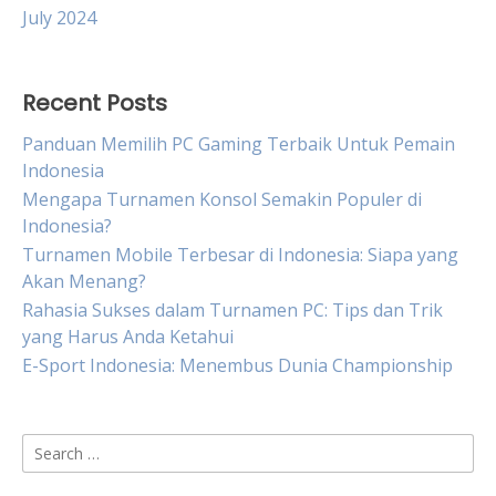
July 2024
Recent Posts
Panduan Memilih PC Gaming Terbaik Untuk Pemain
Indonesia
Mengapa Turnamen Konsol Semakin Populer di
Indonesia?
Turnamen Mobile Terbesar di Indonesia: Siapa yang
Akan Menang?
Rahasia Sukses dalam Turnamen PC: Tips dan Trik
yang Harus Anda Ketahui
E-Sport Indonesia: Menembus Dunia Championship
Search
for: