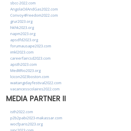
sbcc-2022.com
AngolaOilAndGas2022.com
Convoy4Freedom2022.com
grur2023.org
hkhk2023.org
napm2023.org
apsdfd2023.org
forumausape2023.com
imkl2023.com
careerfaircsd2023.com
apsth2023.com
MedItRio2023.org
lcicon2023boston.com
waitangidayfestival2022.com
vacancesscolaires2022.com
MEDIA PARTNER II
isth2022.com
p2b2pabi2023-makassar.com
wocfparis2023.org
sinc2023.com