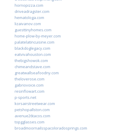
hornopizza.com
driveadragster.com
hematologa.com
lizaivanov.com
guesttinyhomes.com
home-plow-by-meyer.com
palatelatincuisine.com
blackdoglegacy.com
eatvivahouston.com
thebigshowok.com
chimeandstave.com
greatwallseafoodny.com
theloverose.com
gabriovoice.com
resinflowart.com
p-sports.net
korsairstreetwear.com
petshopallston.com
avenue26tacos.com
topgglasses.com
broadmoornailsspacoloradosprings.com