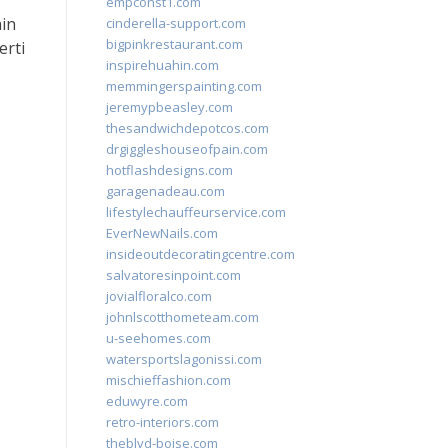
empconst1.com
ain
cinderella-support.com
bigpinkrestaurant.com
erti
inspirehuahin.com
memmingerspainting.com
jeremypbeasley.com
thesandwichdepotcos.com
drgiggleshouseofpain.com
hotflashdesigns.com
garagenadeau.com
lifestylechauffeurservice.com
EverNewNails.com
insideoutdecoratingcentre.com
salvatoresinpoint.com
jovialfloralco.com
johnlscotthometeam.com
u-seehomes.com
watersportslagonissi.com
mischieffashion.com
eduwyre.com
retro-interiors.com
theblvd-boise.com