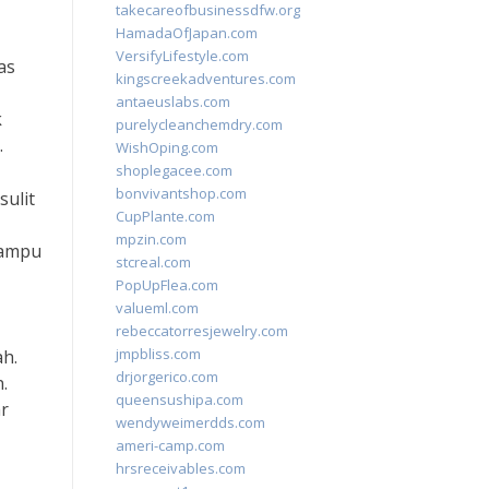
takecareofbusinessdfw.org
HamadaOfJapan.com
VersifyLifestyle.com
as
kingscreekadventures.com
antaeuslabs.com
k
purelycleanchemdry.com
.
WishOping.com
shoplegacee.com
bonvivantshop.com
sulit
CupPlante.com
mpzin.com
mampu
stcreal.com
PopUpFlea.com
valueml.com
rebeccatorresjewelry.com
jmpbliss.com
ah.
drjorgerico.com
.
queensushipa.com
ar
wendyweimerdds.com
ameri-camp.com
hrsreceivables.com