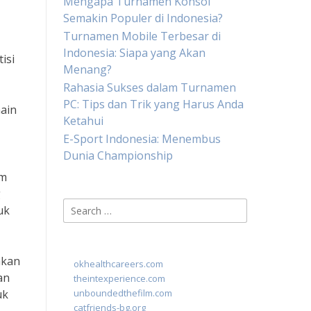
Mengapa Turnamen Konsol
Semakin Populer di Indonesia?
Turnamen Mobile Terbesar di
Indonesia: Siapa yang Akan
isi
Menang?
Rahasia Sukses dalam Turnamen
PC: Tips dan Trik yang Harus Anda
ain
Ketahui
E-Sport Indonesia: Menembus
Dunia Championship
am
g
Search
uk
for:
akan
okhealthcareers.com
an
theintexperience.com
uk
unboundedthefilm.com
catfriends-bg.org