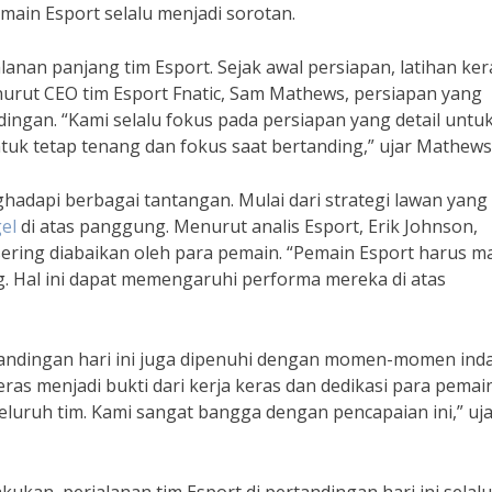
emain Esport selalu menjadi sorotan.
lanan panjang tim Esport. Sejak awal persiapan, latihan ker
urut CEO tim Esport Fnatic, Sam Mathews, persiapan yang
ngan. “Kami selalu fokus pada persiapan yang detail untu
tuk tetap tenang dan fokus saat bertanding,” ujar Mathews
ghadapi berbagai tantangan. Mulai dari strategi lawan yang 
gel
di atas panggung. Menurut analis Esport, Erik Johnson,
 sering diabaikan oleh para pemain. “Pemain Esport harus 
. Hal ini dapat memengaruhi performa mereka di atas
rtandingan hari ini juga dipenuhi dengan momen-momen ind
as menjadi bukti dari kerja keras dan dedikasi para pemain
seluruh tim. Kami sangat bangga dengan pencapaian ini,” uj