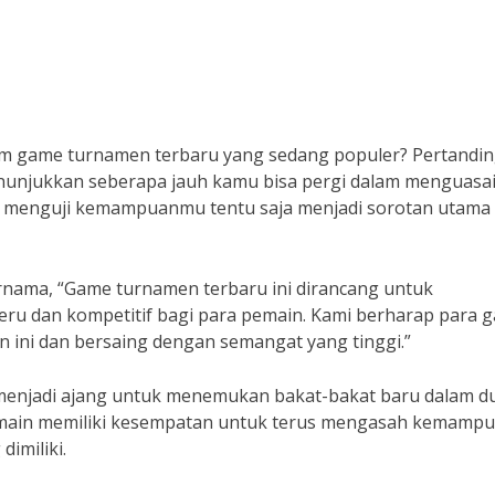
m game turnamen terbaru yang sedang populer? Pertandi
enunjukkan seberapa jauh kamu bisa pergi dalam menguasa
 menguji kemampuanmu tentu saja menjadi sorotan utama 
rnama, “Game turnamen terbaru ini dirancang untuk
ru dan kompetitif bagi para pemain. Kami berharap para 
ini dan bersaing dengan semangat yang tinggi.”
 menjadi ajang untuk menemukan bakat-bakat baru dalam d
emain memiliki kesempatan untuk terus mengasah kemamp
imiliki.