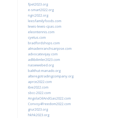
fpet2023.org
e-smart2022.org
ngrc2022.org
leesfamilyfoods.com
lewis-lewis-cpas.com
eleontennis.com
cyetus.com
bradfordshops.com
almadenranchsanjose.com
advocatevijay.com
adlibilimler2023.com
naswwebed.org
balithut-manado.org
alteregotradingcompany.org
aprce2022.com
ibie2022.com
sbcc-2022.com
AngolaOilAndGas2022.com
Convoy4Freedom2022.com
grur2023.org
hkhk2023.org