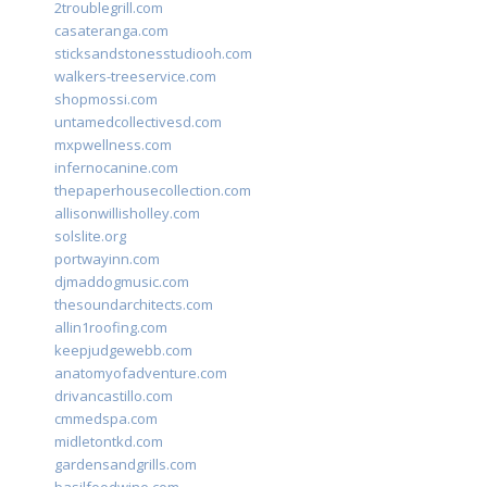
2troublegrill.com
casateranga.com
sticksandstonesstudiooh.com
walkers-treeservice.com
shopmossi.com
untamedcollectivesd.com
mxpwellness.com
infernocanine.com
thepaperhousecollection.com
allisonwillisholley.com
solslite.org
portwayinn.com
djmaddogmusic.com
thesoundarchitects.com
allin1roofing.com
keepjudgewebb.com
anatomyofadventure.com
drivancastillo.com
cmmedspa.com
midletontkd.com
gardensandgrills.com