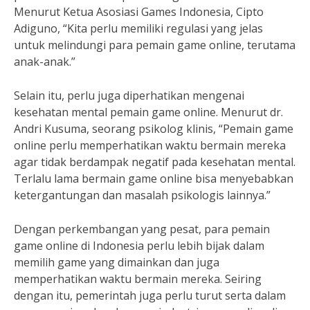
Menurut Ketua Asosiasi Games Indonesia, Cipto
Adiguno, “Kita perlu memiliki regulasi yang jelas
untuk melindungi para pemain game online, terutama
anak-anak.”
Selain itu, perlu juga diperhatikan mengenai
kesehatan mental pemain game online. Menurut dr.
Andri Kusuma, seorang psikolog klinis, “Pemain game
online perlu memperhatikan waktu bermain mereka
agar tidak berdampak negatif pada kesehatan mental.
Terlalu lama bermain game online bisa menyebabkan
ketergantungan dan masalah psikologis lainnya.”
Dengan perkembangan yang pesat, para pemain
game online di Indonesia perlu lebih bijak dalam
memilih game yang dimainkan dan juga
memperhatikan waktu bermain mereka. Seiring
dengan itu, pemerintah juga perlu turut serta dalam