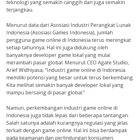
teknologi yang semakin canggih dan juga semakin
terjangkau.
Menurut data dari Asosiasi Industri Perangkat Lunak
Indonesia (Asosiasi Games Indonesia), jumlah
pengguna game online di Indonesia terus meningkat
setiap tahunnya. Hal ini juga didukung oleh
banyaknya developer game lokal yang mulai
merambah pasar global. Menurut CEO Agate Studio,
Arief Widhiyasa, “Industri game online di Indonesia
memiliki potensi yang besar untuk terus berkembang.
Kita melihat semakin banyak developer lokal yang
mampu bersaing di pasar global.”
Namun, perkembangan industri game online di
Indonesia juga tidak lepas dari beberapa tantangan.
Salah satunya adalah kurangnya regulasi yang jelas
terkait dengan game online. Hal ini bisa berdampak
pada keamanan dan perlindungan konsumen.