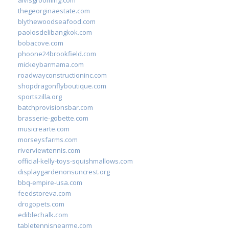
thegeorginaestate.com
blythewoodseafood.com
paolosdelibangkok.com
bobacove.com
phoone24brookfield.com
mickeybarmama.com
roadwayconstructioninc.com
shopdragonflyboutique.com
sportszilla.org
batchprovisionsbar.com
brasserie-gobette.com
musicrearte.com
morseysfarms.com
riverviewtennis.com
official-kelly-toys-squishmallows.com
displaygardenonsuncrest.org
bbq-empire-usa.com
feedstoreva.com
drogopets.com
ediblechalk.com
tabletennisnearme.com