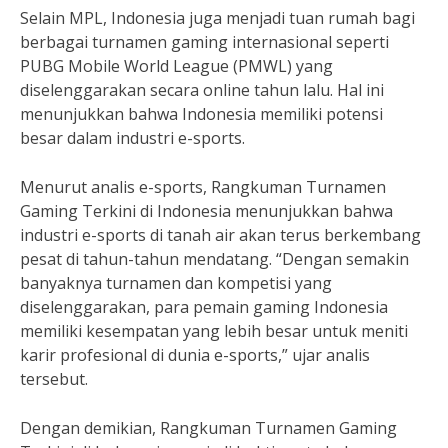
Selain MPL, Indonesia juga menjadi tuan rumah bagi
berbagai turnamen gaming internasional seperti
PUBG Mobile World League (PMWL) yang
diselenggarakan secara online tahun lalu. Hal ini
menunjukkan bahwa Indonesia memiliki potensi
besar dalam industri e-sports.
Menurut analis e-sports, Rangkuman Turnamen
Gaming Terkini di Indonesia menunjukkan bahwa
industri e-sports di tanah air akan terus berkembang
pesat di tahun-tahun mendatang. “Dengan semakin
banyaknya turnamen dan kompetisi yang
diselenggarakan, para pemain gaming Indonesia
memiliki kesempatan yang lebih besar untuk meniti
karir profesional di dunia e-sports,” ujar analis
tersebut.
Dengan demikian, Rangkuman Turnamen Gaming