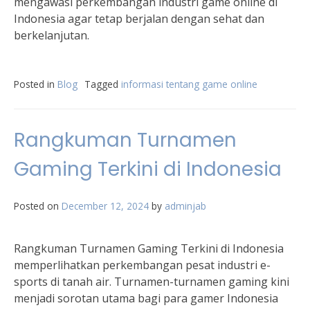
mengawasi perkembangan industri game online di
Indonesia agar tetap berjalan dengan sehat dan
berkelanjutan.
Posted in
Blog
Tagged
informasi tentang game online
Rangkuman Turnamen
Gaming Terkini di Indonesia
Posted on
December 12, 2024
by
adminjab
Rangkuman Turnamen Gaming Terkini di Indonesia
memperlihatkan perkembangan pesat industri e-
sports di tanah air. Turnamen-turnamen gaming kini
menjadi sorotan utama bagi para gamer Indonesia