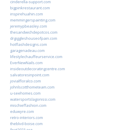
cinderella-support.com
bigpinkrestaurant.com
inspirehuahin.com
memmingerspainting.com
jeremypbeasley.com
thesandwichdepotcos.com
drgiggleshouseofpain.com
hotflashdesigns.com
garagenadeau.com
lifestylechauffeurservice.com
EverNewNails.com
insideoutdecoratingcentre.com
salvatoresinpoint.com
jovialfloralco.com
johnlscotthometeam.com
u-seehomes.com
watersportslagonissi.com
mischieffashion.com
eduwyre.com
retro-interiors.com
theblvd-boise.com
fpet2023.org