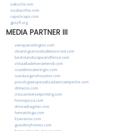
oaksofa.com
soultacohtx.com
capishcaps.com
gpsyfl.org
MEDIA PARTNER III
vwrepairarlington.com
cleaningservicebaltimore-md.com
beckslandscapeandfence.com
vistaaltadelveramendi.com
coastlinecateringnc.com
cuesburgershouston.com
psicologiaespecializadaencampeche.com
dmtacos.com
crescentstreetprinting.com
hornopizza.com
driveadragster.com
hematologa.com
lizaivanov.com
guesttinyhomes.com