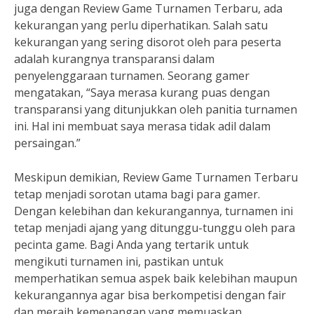
juga dengan Review Game Turnamen Terbaru, ada
kekurangan yang perlu diperhatikan. Salah satu
kekurangan yang sering disorot oleh para peserta
adalah kurangnya transparansi dalam
penyelenggaraan turnamen. Seorang gamer
mengatakan, “Saya merasa kurang puas dengan
transparansi yang ditunjukkan oleh panitia turnamen
ini. Hal ini membuat saya merasa tidak adil dalam
persaingan.”
Meskipun demikian, Review Game Turnamen Terbaru
tetap menjadi sorotan utama bagi para gamer.
Dengan kelebihan dan kekurangannya, turnamen ini
tetap menjadi ajang yang ditunggu-tunggu oleh para
pecinta game. Bagi Anda yang tertarik untuk
mengikuti turnamen ini, pastikan untuk
memperhatikan semua aspek baik kelebihan maupun
kekurangannya agar bisa berkompetisi dengan fair
dan meraih kemenangan yang memuaskan.