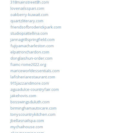
318mainstreet8h.com
lovenailsspari.com
oakberry-kuwait.com
quartzliterary.com
friendsofbroderickpark.com
studiopiattellina.com
jannagrillspringfield.com
fujiyamacharleston.com
elpatronchardon.com
donglaishun-order.com
fiamc-rome2022.org
mariceworldessentials.com
lafisheriarestaurant.com
915jazzandmore.com
aguadulce-countryfair.com
jakehovis.com
bosswingsduluth.com
birminghamautocare.com
tonyscountrykitchen.com
jbellasnailspa.com
mychaihouse.com
alvisgrooming.com