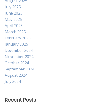
August 2025
July 2025
June 2025
May 2025
April 2025
March 2025
February 2025
January 2025
December 2024
November 2024
October 2024
September 2024
August 2024
July 2024
Recent Posts