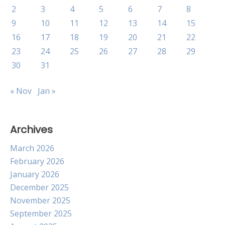
2
3
4
5
6
7
8
9
10
11
12
13
14
15
16
17
18
19
20
21
22
23
24
25
26
27
28
29
30
31
« Nov
Jan »
Archives
March 2026
February 2026
January 2026
December 2025
November 2025
September 2025