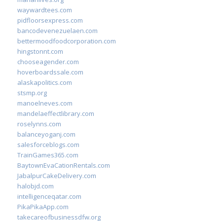
waywardtees.com
pidfloorsexpress.com
bancodevenezuelaen.com
bettermoodfoodcorporation.com
hingstonnt.com
chooseagender.com
hoverboardssale.com
alaskapolitics.com
stsmp.org
manoelneves.com
mandelaeffectlibrary.com
roselynns.com
balanceyoganj.com
salesforceblogs.com
TrainGames365.com
BaytownEvaCationRentals.com
JabalpurCakeDelivery.com
halobjd.com
intelligenceqatar.com
PikaPikaApp.com
takecareofbusinessdfw.org