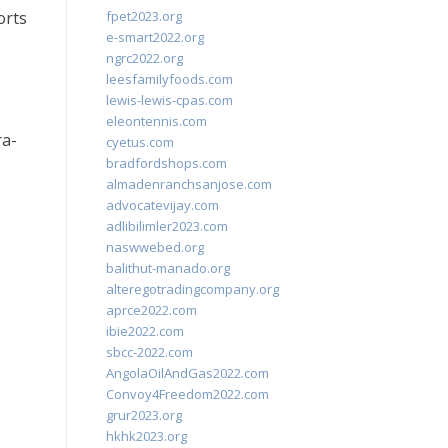
orts
fpet2023.org
e-smart2022.org
ngrc2022.org
leesfamilyfoods.com
lewis-lewis-cpas.com
eleontennis.com
ra-
cyetus.com
bradfordshops.com
almadenranchsanjose.com
advocatevijay.com
adlibilimler2023.com
naswwebed.org
balithut-manado.org
alteregotradingcompany.org
aprce2022.com
ibie2022.com
sbcc-2022.com
AngolaOilAndGas2022.com
Convoy4Freedom2022.com
grur2023.org
hkhk2023.org