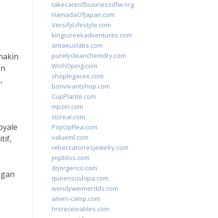
takecareofbusinessdfw.org
HamadaOfJapan.com
VersifyLifestyle.com
kingscreekadventures.com
antaeuslabs.com
makin
purelycleanchemdry.com
WishOping.com
in
shoplegacee.com
,
bonvivantshop.com
CupPlante.com
mpzin.com
stcreal.com
oyale
PopUpFlea.com
valueml.com
tif,
rebeccatorresjewelry.com
jmpbliss.com
drjorgerico.com
ngan
queensushipa.com
wendyweimerdds.com
ameri-camp.com
hrsreceivables.com