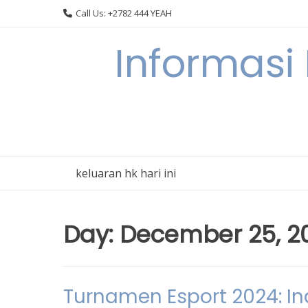
Skip
Call Us: +2782 444 YEAH
to
content
Informasi
keluaran hk hari ini
Day:
December 25, 2
Turnamen Esport 2024: I