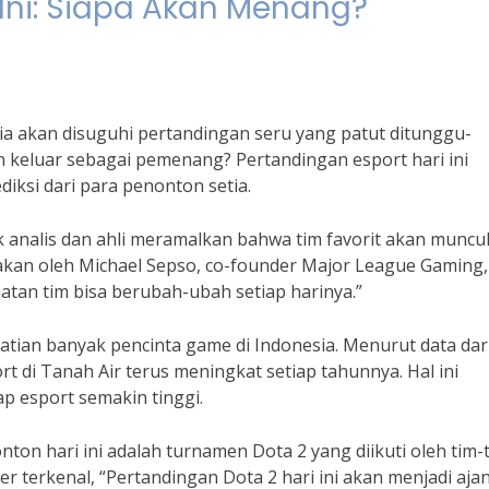
 Ini: Siapa Akan Menang?
nia akan disuguhi pertandingan seru yang patut ditunggu-
n keluar sebagai pemenang? Pertandingan esport hari ini
iksi dari para penonton setia.
k analis dan ahli meramalkan bahwa tim favorit akan muncu
akan oleh Michael Sepso, co-founder Major League Gaming,
uatan tim bisa berubah-ubah setiap harinya.”
hatian banyak pencinta game di Indonesia. Menurut data dar
rt di Tanah Air terus meningkat setiap tahunnya. Hal ini
 esport semakin tinggi.
nton hari ini adalah turnamen Dota 2 yang diikuti oleh tim-
er terkenal, “Pertandingan Dota 2 hari ini akan menjadi aja