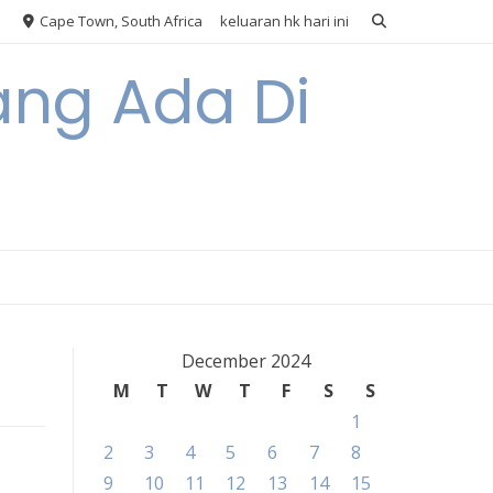
Cape Town, South Africa
keluaran hk hari ini
ang Ada Di
December 2024
M
T
W
T
F
S
S
1
2
3
4
5
6
7
8
9
10
11
12
13
14
15