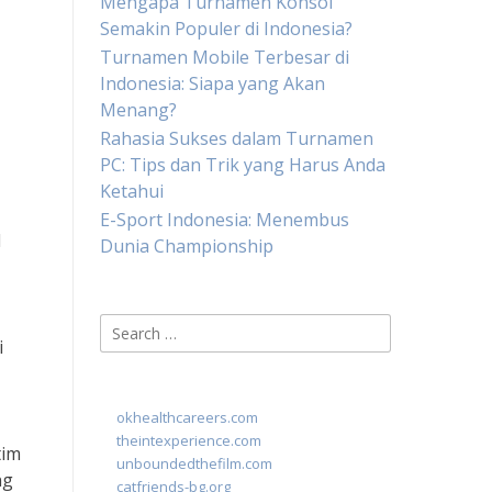
Mengapa Turnamen Konsol
Semakin Populer di Indonesia?
Turnamen Mobile Terbesar di
Indonesia: Siapa yang Akan
Menang?
Rahasia Sukses dalam Turnamen
PC: Tips dan Trik yang Harus Anda
Ketahui
E-Sport Indonesia: Menembus
l
Dunia Championship
Search
i
for:
okhealthcareers.com
theintexperience.com
tim
unboundedthefilm.com
ng
catfriends-bg.org