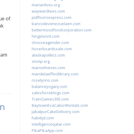
marianlives.org
waywardtees.com
pidfloorsexpress.com
ue of
bancodevenezuelaen.com
uk
bettermoodfoodcorporation.com
hingstonnt.com
chooseagender.com
hoverboardssale.com
lam
alaskapolitics.com
stsmp.org
manoelneves.com
mandelaeffectlibrary.com
roselynns.com
balanceyoganj.com
salesforceblogs.com
TrainGames365.com
an
BaytownEvaCationRentals.com
JabalpurCakeDelivery.com
halobjd.com
intelligenceqatar.com
PikaPikaApp.com