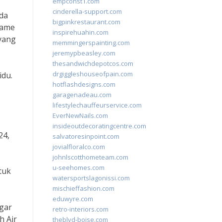
empconst1.com
cinderella-support.com
ada
bigpinkrestaurant.com
game
inspirehuahin.com
 yang
memmingerspainting.com
jeremypbeasley.com
thesandwichdepotcos.com
drgiggleshouseofpain.com
idu.
hotflashdesigns.com
garagenadeau.com
lifestylechauffeurservice.com
EverNewNails.com
insideoutdecoratingcentre.com
24,
salvatoresinpoint.com
jovialfloralco.com
johnlscotthometeam.com
u-seehomes.com
tuk
watersportslagonissi.com
mischieffashion.com
eduwyre.com
agar
retro-interiors.com
h Air
theblvd-boise.com