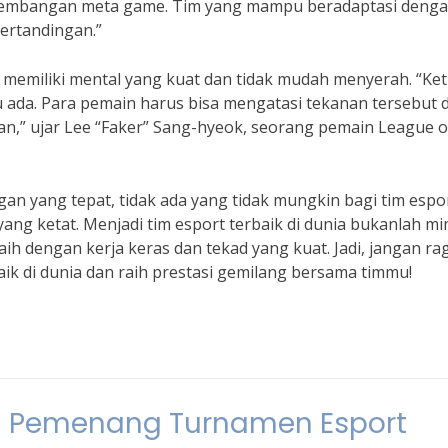
erkembangan meta game. Tim yang mampu beradaptasi deng
ertandingan.”
s memiliki mental yang kuat dan tidak mudah menyerah. “Ket
lu ada. Para pemain harus bisa mengatasi tekanan tersebut 
an,” ujar Lee “Faker” Sang-hyeok, seorang pemain League o
an yang tepat, tidak ada yang tidak mungkin bagi tim espo
ang ketat. Menjadi tim esport terbaik di dunia bukanlah mi
ih dengan kerja keras dan tekad yang kuat. Jadi, jangan ra
aik di dunia dan raih prestasi gemilang bersama timmu!
ti Pemenang Turnamen Esport