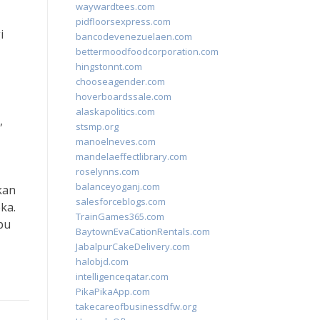
waywardtees.com
pidfloorsexpress.com
i
bancodevenezuelaen.com
bettermoodfoodcorporation.com
hingstonnt.com
chooseagender.com
hoverboardssale.com
alaskapolitics.com
,
stsmp.org
manoelneves.com
mandelaeffectlibrary.com
roselynns.com
balanceyoganj.com
kan
salesforceblogs.com
ka.
TrainGames365.com
pu
BaytownEvaCationRentals.com
JabalpurCakeDelivery.com
halobjd.com
intelligenceqatar.com
PikaPikaApp.com
takecareofbusinessdfw.org