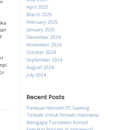
an
April 2025
March 2025
February 2025
ika
January 2025
dan
f
December 2024
November 2024
October 2024
rt
September 2024
mpi
August 2024
gu
July 2024
Recent Posts
Panduan Memilih PC Gaming
Terbaik Untuk Pemain Indonesia
Mengapa Turnamen Konsol
Semakin Populer di Indonesia?