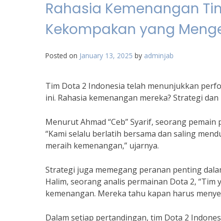
Rahasia Kemenangan Tim 
Kekompakan yang Meng
Posted on
January 13, 2025
by
adminjab
Tim Dota 2 Indonesia telah menunjukkan per
ini. Rahasia kemenangan mereka? Strategi d
Menurut Ahmad “Ceb” Syarif, seorang pemain p
“Kami selalu berlatih bersama dan saling mend
meraih kemenangan,” ujarnya.
Strategi juga memegang peranan penting dala
Halim, seorang analis permainan Dota 2, “Tim 
kemenangan. Mereka tahu kapan harus menyer
Dalam setiap pertandingan, tim Dota 2 Indone