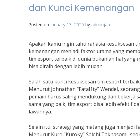
dan Kunci Kemenangan
Posted on
January 13, 2025
by
adminjab
Apakah kamu ingin tahu rahasia kesuksesan tim 
kemenangan menjadi faktor utama yang membu
tim esport terbaik di dunia bukanlah hal yang
bisa diraih dengan lebih mudah.
Salah satu kunci kesuksesan tim esport terbaik
Menurut Johnathan “Fatal1ty” Wendel, seorang 
pemain harus saling mendukung dan bekerja s
sama yang baik, tim esport bisa lebih efekti
lawannya.
Selain itu, strategi yang matang juga menjadi 
Menurut Kuro “KuroKy” Salehi Takhasomi, seor