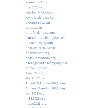
e-smart2022.org
ngrc2022.org
leesfamilyfoods.com
lewis-lewis-cpas.com
eleontennis.com
cyetus.com
bradfordshops.com
almadenranchsanjose.com
advocatevijay.com
adlibilimler2023.com
naswwebed.org
balithut-manado.org
alteregotradingcompany.org
aprce2022.com
ibie2022.com
sbcc-2022.com
AngolaOilAndGas2022.com
Convoy4Freedom2022.com
grur2023.org
hkhk2023.org
napm2023.org