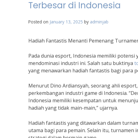
Terbesar di Indonesia
Posted on
January 13, 2025
by
adminjab
Hadiah Fantastis Menanti Pemenang Turnamen 
Pada dunia esport, Indonesia memiliki potensi
mendominasi industri ini. Salah satu buktinya
t
yang menawarkan hadiah fantastis bagi para 
Menurut Dino Ardiansyah, seorang ahli esport,
perkembangan industri game di Indonesia. “Den
Indonesia memiliki kesempatan untuk menun
hadiah yang tidak main-main,” ujarnya.
Hadiah fantastis yang ditawarkan dalam turnam
utama bagi para pemain. Selain itu, turnamen 
strategi dalam bermain game.