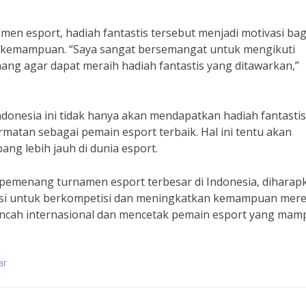
en esport, hadiah fantastis tersebut menjadi motivasi bag
an kemampuan. “Saya sangat bersemangat untuk mengikuti
ang agar dapat meraih hadiah fantastis yang ditawarkan,”
donesia ini tidak hanya akan mendapatkan hadiah fantastis
atan sebagai pemain esport terbaik. Hal ini tentu akan
g lebih jauh di dunia esport.
 pemenang turnamen esport terbesar di Indonesia, diharap
asi untuk berkompetisi dan meningkatkan kemampuan mere
kancah internasional dan mencetak pemain esport yang mam
ar