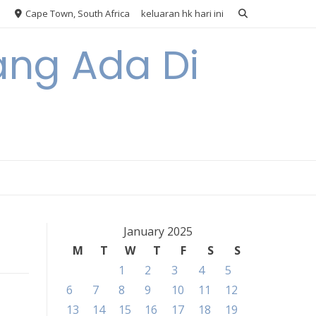
Cape Town, South Africa
keluaran hk hari ini
ang Ada Di
January 2025
M
T
W
T
F
S
S
1
2
3
4
5
6
7
8
9
10
11
12
13
14
15
16
17
18
19