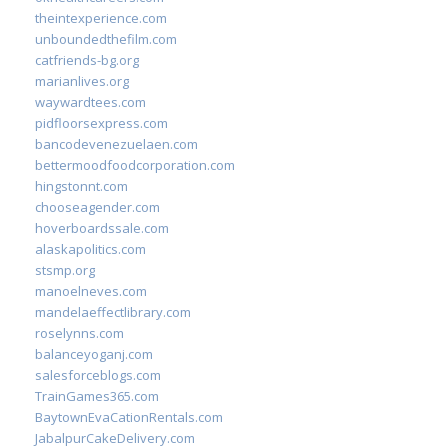
theintexperience.com
unboundedthefilm.com
catfriends-bg.org
marianlives.org
waywardtees.com
pidfloorsexpress.com
bancodevenezuelaen.com
bettermoodfoodcorporation.com
hingstonnt.com
chooseagender.com
hoverboardssale.com
alaskapolitics.com
stsmp.org
manoelneves.com
mandelaeffectlibrary.com
roselynns.com
balanceyoganj.com
salesforceblogs.com
TrainGames365.com
BaytownEvaCationRentals.com
JabalpurCakeDelivery.com