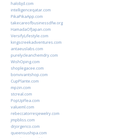
halobjd.com
intelligenceqatar.com
PikaPikaApp.com
takecareofbusinessdfw.org
HamadaOfJapan.com
VersifyLifestyle.com
kingscreekadventures.com
antaeuslabs.com
purelycleanchemdry.com
WishOping.com
shoplegacee.com
bonvivantshop.com
CupPlante.com
mpzin.com
stcreal.com
PopUpFlea.com
valueml.com
rebeccatorresjewelry.com
jmpbliss.com
drjorgerico.com
queensushipa.com