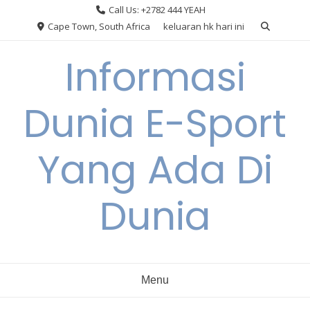
Skip
Call Us: +2782 444 YEAH
to
Cape Town, South Africa
keluaran hk hari ini
content
Informasi
Dunia E-Sport
Yang Ada Di
Dunia
Menu