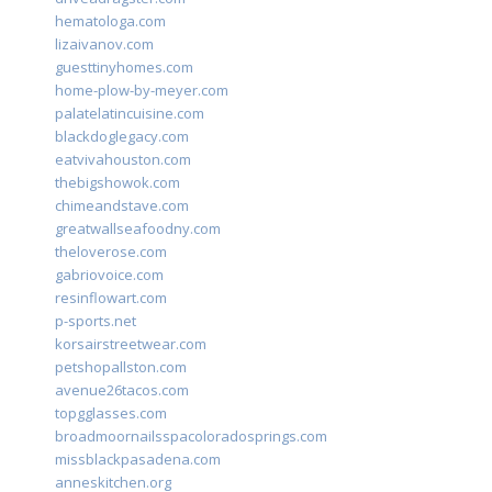
hematologa.com
lizaivanov.com
guesttinyhomes.com
home-plow-by-meyer.com
palatelatincuisine.com
blackdoglegacy.com
eatvivahouston.com
thebigshowok.com
chimeandstave.com
greatwallseafoodny.com
theloverose.com
gabriovoice.com
resinflowart.com
p-sports.net
korsairstreetwear.com
petshopallston.com
avenue26tacos.com
topgglasses.com
broadmoornailsspacoloradosprings.com
missblackpasadena.com
anneskitchen.org