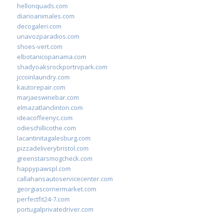
hellonquads.com
diarioanimales.com
decogaleri.com
unavozparadios.com
shoes-vert.com
elbotanicopanama.com
shadyoaksrockportrvpark.com
jccoinlaundry.com
kautorepair.com
marjaeswinebar.com
elmazatlanclinton.com
ideacoffeenyc.com
odieschillicothe.com
lacantinitagalesburg.com
pizzadeliverybristol.com
greenstarsmogcheck.com
happypawspl.com
callahansautoservicecenter.com
georgiascornermarket.com
perfectfit24-7.com
portugalprivatedriver.com