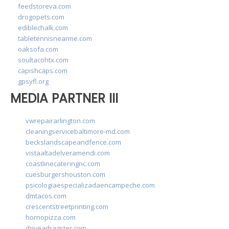
feedstoreva.com
drogopets.com
ediblechalk.com
tabletennisnearme.com
oaksofa.com
soultacohtx.com
capishcaps.com
gpsyfl.org
MEDIA PARTNER III
vwrepairarlington.com
cleaningservicebaltimore-md.com
beckslandscapeandfence.com
vistaaltadelveramendi.com
coastlinecateringnc.com
cuesburgershouston.com
psicologiaespecializadaencampeche.com
dmtacos.com
crescentstreetprinting.com
hornopizza.com
driveadragster.com