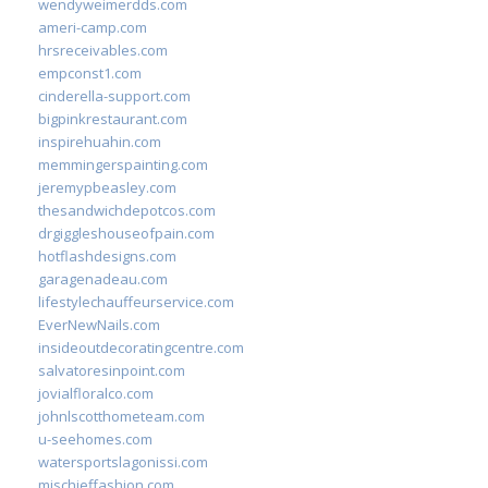
wendyweimerdds.com
ameri-camp.com
hrsreceivables.com
empconst1.com
cinderella-support.com
bigpinkrestaurant.com
inspirehuahin.com
memmingerspainting.com
jeremypbeasley.com
thesandwichdepotcos.com
drgiggleshouseofpain.com
hotflashdesigns.com
garagenadeau.com
lifestylechauffeurservice.com
EverNewNails.com
insideoutdecoratingcentre.com
salvatoresinpoint.com
jovialfloralco.com
johnlscotthometeam.com
u-seehomes.com
watersportslagonissi.com
mischieffashion.com