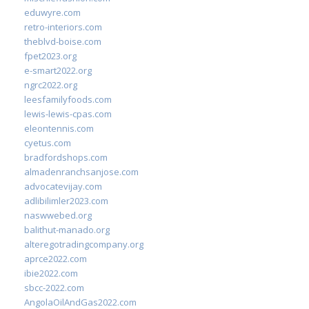
eduwyre.com
retro-interiors.com
theblvd-boise.com
fpet2023.org
e-smart2022.org
ngrc2022.org
leesfamilyfoods.com
lewis-lewis-cpas.com
eleontennis.com
cyetus.com
bradfordshops.com
almadenranchsanjose.com
advocatevijay.com
adlibilimler2023.com
naswwebed.org
balithut-manado.org
alteregotradingcompany.org
aprce2022.com
ibie2022.com
sbcc-2022.com
AngolaOilAndGas2022.com