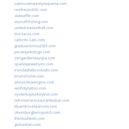
valenciamarketytaqueria.com
reefrecordsllc.com
alawaffle.com
aryouthfishing.com
united-basketball.com
tios-tacos.com
cafecito-satx.com
graduacionviu2023.com
pecanjackstogo.com
zengardendayspa.com
sparklejewelryinc.com
ironcladtattoostudio.com
bruinshome.com
annascleaningsvc.com
wolfcitytattoo.com
oysterbayturkeytrot.com
lafronterarestauranteybar.com
lilyandrosetearoom.com
olivesburgberrypatch.com
theslushkids.com
giobastian.com