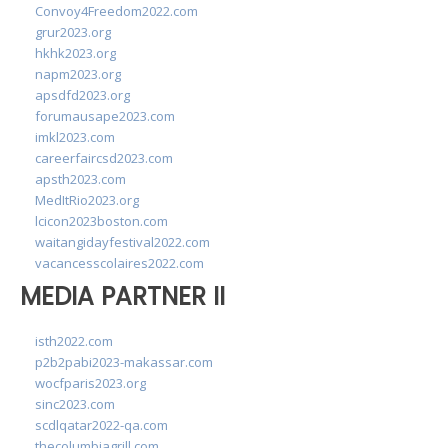
Convoy4Freedom2022.com
grur2023.org
hkhk2023.org
napm2023.org
apsdfd2023.org
forumausape2023.com
imkl2023.com
careerfaircsd2023.com
apsth2023.com
MedItRio2023.org
lcicon2023boston.com
waitangidayfestival2022.com
vacancesscolaires2022.com
MEDIA PARTNER II
isth2022.com
p2b2pabi2023-makassar.com
wocfparis2023.org
sinc2023.com
scdlqatar2022-qa.com
thecolumbiagrill.com