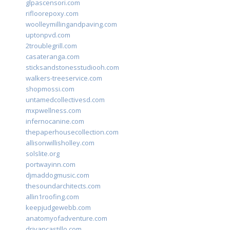
glpascensori.com
rifloorepoxy.com
woolleymillingandpaving.com
uptonpvd.com
2troublegrill.com
casateranga.com
sticksandstonesstudiooh.com
walkers-treeservice.com
shopmossi.com
untamedcollectivesd.com
mxpwellness.com
infernocanine.com
thepaperhousecollection.com
allisonwillisholley.com
solslite.org
portwayinn.com
djmaddogmusic.com
thesoundarchitects.com
allin1roofing.com
keepjudgewebb.com
anatomyofadventure.com
drivancastillo.com