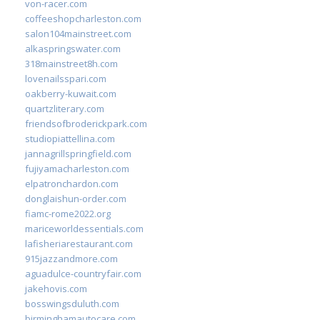
von-racer.com
coffeeshopcharleston.com
salon104mainstreet.com
alkaspringswater.com
318mainstreet8h.com
lovenailsspari.com
oakberry-kuwait.com
quartzliterary.com
friendsofbroderickpark.com
studiopiattellina.com
jannagrillspringfield.com
fujiyamacharleston.com
elpatronchardon.com
donglaishun-order.com
fiamc-rome2022.org
mariceworldessentials.com
lafisheriarestaurant.com
915jazzandmore.com
aguadulce-countryfair.com
jakehovis.com
bosswingsduluth.com
birminghamautocare.com