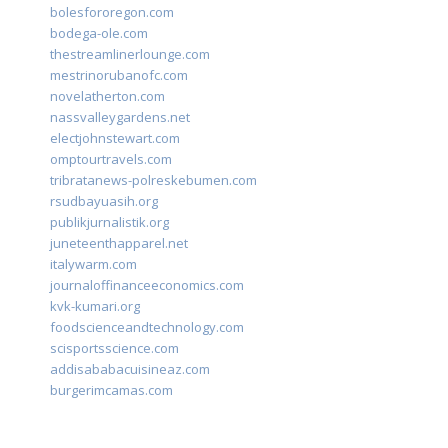
bolesfororegon.com
bodega-ole.com
thestreamlinerlounge.com
mestrinorubanofc.com
novelatherton.com
nassvalleygardens.net
electjohnstewart.com
omptourtravels.com
tribratanews-polreskebumen.com
rsudbayuasih.org
publikjurnalistik.org
juneteenthapparel.net
italywarm.com
journaloffinanceeconomics.com
kvk-kumari.org
foodscienceandtechnology.com
scisportsscience.com
addisababacuisineaz.com
burgerimcamas.com