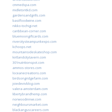
cmmedspa.com
midletontkd.com
gardensandgrills.com
basilfoodwine.com
nikko-tochigi.net
caribbean-corner.com
bluemoongiftcards.com
rivercitysteampunkexpo.com
kchoops.net
mountainsideskateshop.com
kirtlandcitytavern.com
301nutritionspot.com
ammos-stores.com
loceanecreations.com
birdsongridgefarm.com
joiedevivblog.com
valera-amsterdam.com
libertybrandhemp.com
norwoodinnwi.com
neighboursmarket.com
blackanguscareers.com