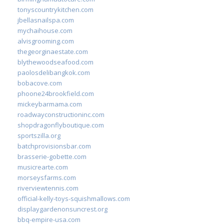
tonyscountrykitchen.com
jbellasnailspa.com
mychaihouse.com
alvisgrooming.com
thegeorginaestate.com
blythewoodseafood.com
paolosdelibangkok.com
bobacove.com
phoone24brookfield.com
mickeybarmama.com
roadwayconstructioninc.com
shopdragonflyboutique.com
sportszilla.org
batchprovisionsbar.com
brasserie-gobette.com
musicrearte.com
morseysfarms.com
riverviewtennis.com
official-kelly-toys-squishmallows.com
displaygardenonsuncrest.org
bbq-empire-usa.com