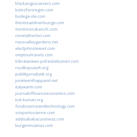
blackanguscareers.com
bolesfororegon.com
bodega-ole.com
thestreamlinerlounge.com
mestrinorubanofc.com
novelatherton.com
nassvalleygardens.net
electjohnstewart.com
omptourtravels.com
tribratanews-polreskebumen.com
rsudbayuasih.org
publikjurnalistik.org
juneteenthapparel.net
italywarm.com
journaloffinanceeconomics.com
kvk-kumari.org
foodscienceandtechnology.com
scisportsscience.com
addisababacuisineaz.com
burgerimcamas.com