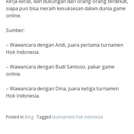
kerja keras, dan dukungan dari orang-orang terdekat,
siapa pun bisa meraih kesuksesan dalam dunia game
online.
Sumber:
– Wawancara dengan Andi, juara pertama turnamen
Hok Indonesia.
– Wawancara dengan Budi Santoso, pakar game
online.
– Wawancara dengan Dina, juara ketiga turnamen
Hok Indonesia.
Posted in
Blog
Tagged
tournament hok indonesia