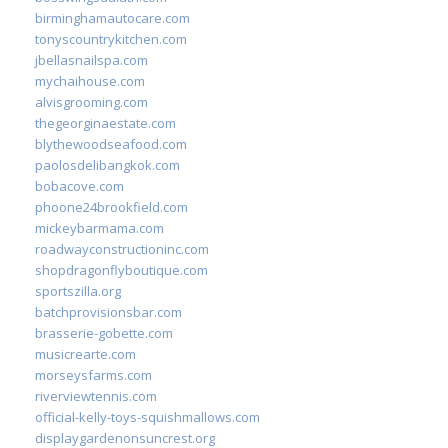
birminghamautocare.com
tonyscountrykitchen.com
jbellasnailspa.com
mychaihouse.com
alvisgrooming.com
thegeorginaestate.com
blythewoodseafood.com
paolosdelibangkok.com
bobacove.com
phoone24brookfield.com
mickeybarmama.com
roadwayconstructioninc.com
shopdragonflyboutique.com
sportszilla.org
batchprovisionsbar.com
brasserie-gobette.com
musicrearte.com
morseysfarms.com
riverviewtennis.com
official-kelly-toys-squishmallows.com
displaygardenonsuncrest.org