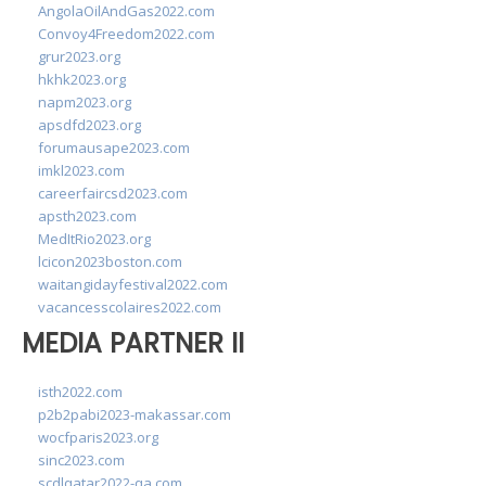
AngolaOilAndGas2022.com
Convoy4Freedom2022.com
grur2023.org
hkhk2023.org
napm2023.org
apsdfd2023.org
forumausape2023.com
imkl2023.com
careerfaircsd2023.com
apsth2023.com
MedItRio2023.org
lcicon2023boston.com
waitangidayfestival2022.com
vacancesscolaires2022.com
MEDIA PARTNER II
isth2022.com
p2b2pabi2023-makassar.com
wocfparis2023.org
sinc2023.com
scdlqatar2022-qa.com