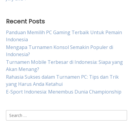
Recent Posts
Panduan Memilih PC Gaming Terbaik Untuk Pemain
Indonesia
Mengapa Turnamen Konsol Semakin Populer di
Indonesia?
Turnamen Mobile Terbesar di Indonesia: Siapa yang
Akan Menang?
Rahasia Sukses dalam Turnamen PC: Tips dan Trik
yang Harus Anda Ketahui
E-Sport Indonesia: Menembus Dunia Championship
Search
for: