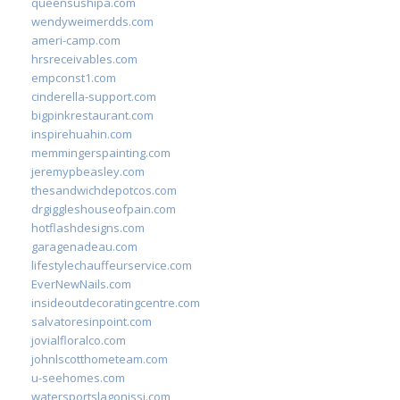
queensushipa.com
wendyweimerdds.com
ameri-camp.com
hrsreceivables.com
empconst1.com
cinderella-support.com
bigpinkrestaurant.com
inspirehuahin.com
memmingerspainting.com
jeremypbeasley.com
thesandwichdepotcos.com
drgiggleshouseofpain.com
hotflashdesigns.com
garagenadeau.com
lifestylechauffeurservice.com
EverNewNails.com
insideoutdecoratingcentre.com
salvatoresinpoint.com
jovialfloralco.com
johnlscotthometeam.com
u-seehomes.com
watersportslagonissi.com