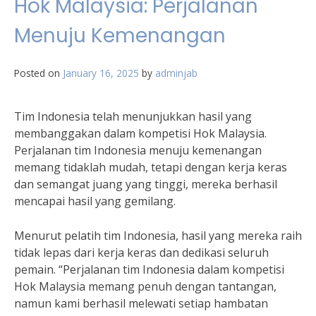
Hok Malaysia: Perjalanan
Menuju Kemenangan
Posted on
January 16, 2025
by
adminjab
Tim Indonesia telah menunjukkan hasil yang
membanggakan dalam kompetisi Hok Malaysia.
Perjalanan tim Indonesia menuju kemenangan
memang tidaklah mudah, tetapi dengan kerja keras
dan semangat juang yang tinggi, mereka berhasil
mencapai hasil yang gemilang.
Menurut pelatih tim Indonesia, hasil yang mereka raih
tidak lepas dari kerja keras dan dedikasi seluruh
pemain. “Perjalanan tim Indonesia dalam kompetisi
Hok Malaysia memang penuh dengan tantangan,
namun kami berhasil melewati setiap hambatan