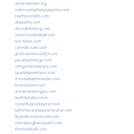
anneskitchen.org
valenciamarketytaqueria.com
reefrecordsllc.com
alawaffle.com
aryouthfishing.com
united-basketball.com
tios-tacos.com
cafecito-satx.com
graduacionviu2023.com
pecanjackstogo.com
zengardendayspa.com
sparklejewelryinc.com
ironcladtattoostudio.com
bruinshome.com
annascleaningsvc.com
wolfcitytattoo.com
oysterbayturkeytrot.com
lafronterarestauranteybar.com
lilyandrosetearoom.com
olivesburgberrypatch.com
theslushkids.com