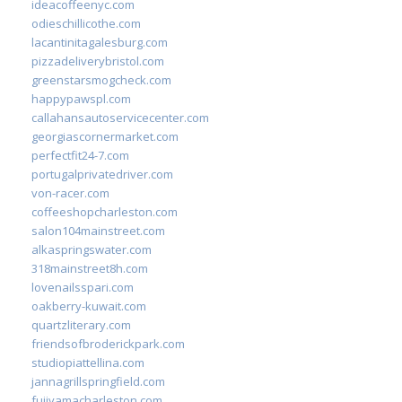
ideacoffeenyc.com
odieschillicothe.com
lacantinitagalesburg.com
pizzadeliverybristol.com
greenstarsmogcheck.com
happypawspl.com
callahansautoservicecenter.com
georgiascornermarket.com
perfectfit24-7.com
portugalprivatedriver.com
von-racer.com
coffeeshopcharleston.com
salon104mainstreet.com
alkaspringswater.com
318mainstreet8h.com
lovenailsspari.com
oakberry-kuwait.com
quartzliterary.com
friendsofbroderickpark.com
studiopiattellina.com
jannagrillspringfield.com
fujiyamacharleston.com