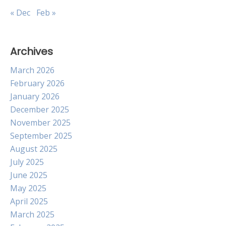
« Dec
Feb »
Archives
March 2026
February 2026
January 2026
December 2025
November 2025
September 2025
August 2025
July 2025
June 2025
May 2025
April 2025
March 2025