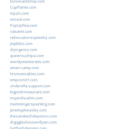
bonvivantshop.com
CupPlante.com
mpzin.com
stcreal.com
PopUpFlea.com
valueml.com
rebeccatorresjewelry.com
jmpbliss.com
drjorgerico.com
queensushipa.com
wendyweimerdds.com
ameri-camp.com
hrsreceivables.com
empconst1.com
cinderella-support.com
bigpinkrestaurant.com
inspirehuahin.com
memmingerspainting.com
jeremypbeasley.com
thesandwichdepotcos.com
drgiggleshouseofpain.com
hotflashdesigns.com