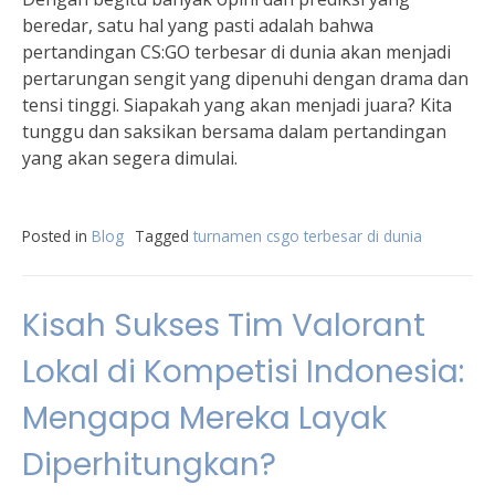
beredar, satu hal yang pasti adalah bahwa
pertandingan CS:GO terbesar di dunia akan menjadi
pertarungan sengit yang dipenuhi dengan drama dan
tensi tinggi. Siapakah yang akan menjadi juara? Kita
tunggu dan saksikan bersama dalam pertandingan
yang akan segera dimulai.
Posted in
Blog
Tagged
turnamen csgo terbesar di dunia
Kisah Sukses Tim Valorant
Lokal di Kompetisi Indonesia:
Mengapa Mereka Layak
Diperhitungkan?