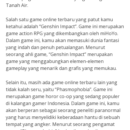
Tanah Air.
Salah satu game online terbaru yang patut kamu
ketahui adalah “Genshin Impact”. Game ini merupakan
game action RPG yang dikembangkan oleh miHoYo.
Dalam game ini, kamu akan memasuki dunia fantasi
yang indah dan penuh petualangan. Menurut
seorang ahli game, “Genshin Impact” merupakan
game yang menggabungkan elemen-elemen
gameplay yang menarik dan grafis yang memukau.
Selain itu, masih ada game online terbaru lain yang
tidak kalah seru, yaitu “Phasmophobia”. Game ini
merupakan game horor co-op yang sedang populer
di kalangan gamer Indonesia. Dalam game ini, kamu
akan berperan sebagai seorang peneliti paranormal
yang harus menyelidiki keberadaan hantu di sebuah
tempat yang angker. Menurut seorang pengamat