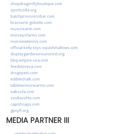
shopdragonflyboutique.com
sportszilla.org
batchprovisionsbar.com
brasserie-gobette.com
musicrearte.com
morseysfarms.com
riverviewtennis.com
official-kelly-toys-squishmallows.com
displaygardenonsuncrest.org
bbq-empire-usa.com
feedstoreva.com
drogopets.com
ediblechalk.com
tabletennisnearme.com
oaksofa.com
soultacohtx.com
capishcaps.com
gpsyfl.org
MEDIA PARTNER III
vwrepairarlington.com