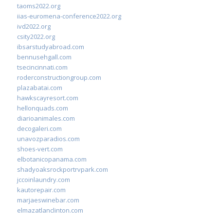
taoms2022.org
iias-euromena-conference2022.org
ivd2022.org
csity2022.org
ibsarstudyabroad.com
bennusehgall.com
tsecincinnati.com
roderconstructiongroup.com
plazabatai.com
hawkscayresort.com
hellonquads.com
diarioanimales.com
decogaleri.com
unavozparadios.com
shoes-vert.com
elbotanicopanama.com
shadyoaksrockportrvpark.com
jccoinlaundry.com
kautorepair.com
marjaeswinebar.com
elmazatlanclinton.com