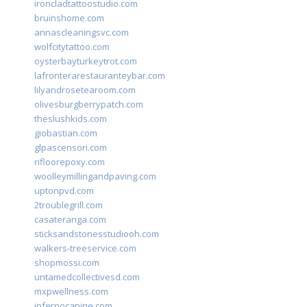
ironcladtattoostudio.com
bruinshome.com
annascleaningsvc.com
wolfcitytattoo.com
oysterbayturkeytrot.com
lafronterarestauranteybar.com
lilyandrosetearoom.com
olivesburgberrypatch.com
theslushkids.com
giobastian.com
glpascensori.com
rifloorepoxy.com
woolleymillingandpaving.com
uptonpvd.com
2troublegrill.com
casateranga.com
sticksandstonesstudiooh.com
walkers-treeservice.com
shopmossi.com
untamedcollectivesd.com
mxpwellness.com
infernocanine.com