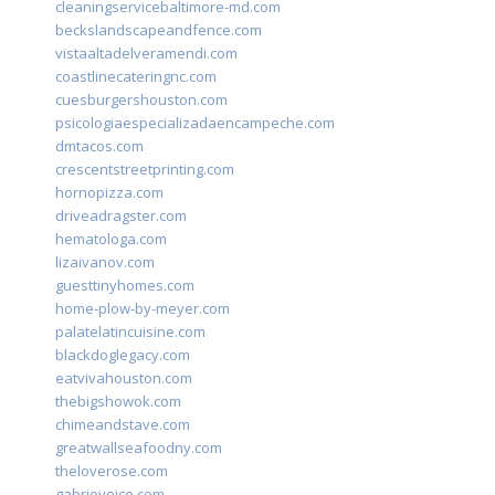
cleaningservicebaltimore-md.com
beckslandscapeandfence.com
vistaaltadelveramendi.com
coastlinecateringnc.com
cuesburgershouston.com
psicologiaespecializadaencampeche.com
dmtacos.com
crescentstreetprinting.com
hornopizza.com
driveadragster.com
hematologa.com
lizaivanov.com
guesttinyhomes.com
home-plow-by-meyer.com
palatelatincuisine.com
blackdoglegacy.com
eatvivahouston.com
thebigshowok.com
chimeandstave.com
greatwallseafoodny.com
theloverose.com
gabriovoice.com