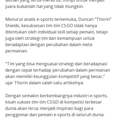
latihan yang terus-menerus, mimpi untuk menjadi
juara bukanlah hal yang tidak mungkin.
Menurut analis e-sports terkemuka, Duncan “Thorin”
Shields, kesuksesan tim-tim CS:GO tidak hanya
ditentukan oleh individual skill setiap pemain, tetapi
juga oleh strategi tim dan kemampuan untuk
beradaptasi dengan perubahan dalam meta
permainan.
“Tim yang bisa menguasai strategi dan beradaptasi
dengan cepat terhadap perubahan dalam permainan
akan memiliki keunggulan kompetitif yang besar,”
ujar Thorin dalam salah satu artikelnya.
Dengan semakin berkembangnya industri e-sports,
kisah sukses tim-tim CS:GO di kompetisi terbesar
dunia akan terus menjadi inspirasi bagi para
penggemar dan pemain e-sports di seluruh dunia.