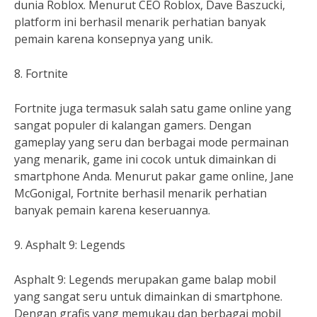
dunia Roblox. Menurut CEO Roblox, Dave Baszucki,
platform ini berhasil menarik perhatian banyak
pemain karena konsepnya yang unik.
8. Fortnite
Fortnite juga termasuk salah satu game online yang
sangat populer di kalangan gamers. Dengan
gameplay yang seru dan berbagai mode permainan
yang menarik, game ini cocok untuk dimainkan di
smartphone Anda. Menurut pakar game online, Jane
McGonigal, Fortnite berhasil menarik perhatian
banyak pemain karena keseruannya.
9. Asphalt 9: Legends
Asphalt 9: Legends merupakan game balap mobil
yang sangat seru untuk dimainkan di smartphone.
Dengan grafis yang memukau dan berbagai mobil