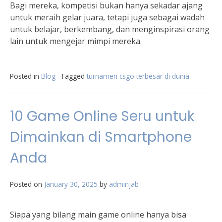
Bagi mereka, kompetisi bukan hanya sekadar ajang
untuk meraih gelar juara, tetapi juga sebagai wadah
untuk belajar, berkembang, dan menginspirasi orang
lain untuk mengejar mimpi mereka.
Posted in
Blog
Tagged
turnamen csgo terbesar di dunia
10 Game Online Seru untuk
Dimainkan di Smartphone
Anda
Posted on
January 30, 2025
by
adminjab
Siapa yang bilang main game online hanya bisa