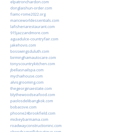
elpatronchardon.com
donglaishun-order.com
fiamc-rome2022.org
mariceworldessentials.com
lafisheriarestaurant.com
915jazzandmore.com
aguadulce-countryfair.com
jakehovis.com
bosswingsduluth.com
birminghamautocare.com
tonyscountrykitchen.com
jbellasnailspa.com
mychaihouse.com
alvisgrooming.com
thegeorginaestate.com
blythewoodseafood.com
paolosdelibangkok.com
bobacove.com
phoone24brookfield.com
mickeybarmama.com
roadwayconstructioninc.com
shopdragonflyboutique.com