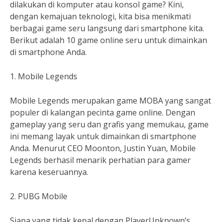
dilakukan di komputer atau konsol game? Kini,
dengan kemajuan teknologi, kita bisa menikmati
berbagai game seru langsung dari smartphone kita.
Berikut adalah 10 game online seru untuk dimainkan
di smartphone Anda.
1. Mobile Legends
Mobile Legends merupakan game MOBA yang sangat
populer di kalangan pecinta game online. Dengan
gameplay yang seru dan grafis yang memukau, game
ini memang layak untuk dimainkan di smartphone
Anda. Menurut CEO Moonton, Justin Yuan, Mobile
Legends berhasil menarik perhatian para gamer
karena keseruannya.
2. PUBG Mobile
Siapa yang tidak kenal dengan PlayerUnknown’s