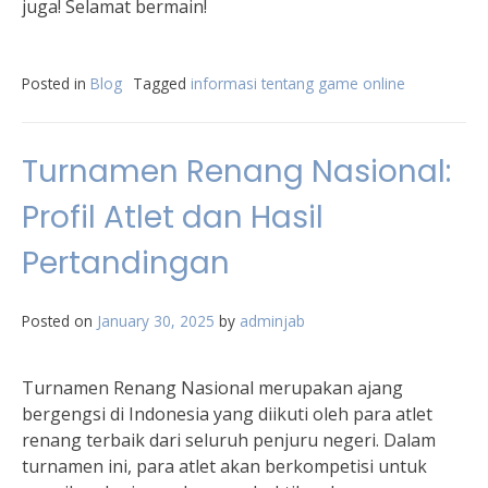
juga! Selamat bermain!
Posted in
Blog
Tagged
informasi tentang game online
Turnamen Renang Nasional:
Profil Atlet dan Hasil
Pertandingan
Posted on
January 30, 2025
by
adminjab
Turnamen Renang Nasional merupakan ajang
bergengsi di Indonesia yang diikuti oleh para atlet
renang terbaik dari seluruh penjuru negeri. Dalam
turnamen ini, para atlet akan berkompetisi untuk