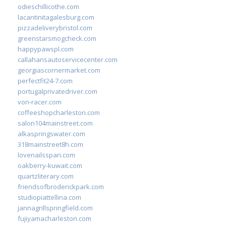
odieschillicothe.com
lacantinitagalesburg.com
pizzadeliverybristol.com
greenstarsmogcheck.com
happypawspl.com
callahansautoservicecenter.com
georgiascornermarket.com
perfectfit24-7.com
portugalprivatedriver.com
von-racer.com
coffeeshopcharleston.com
salon104mainstreet.com
alkaspringswater.com
318mainstreet8h.com
lovenailsspari.com
oakberry-kuwait.com
quartzliterary.com
friendsofbroderickpark.com
studiopiattellina.com
jannagrillspringfield.com
fujiyamacharleston.com