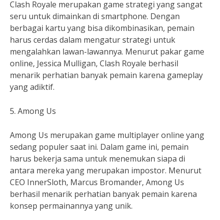
Clash Royale merupakan game strategi yang sangat
seru untuk dimainkan di smartphone. Dengan
berbagai kartu yang bisa dikombinasikan, pemain
harus cerdas dalam mengatur strategi untuk
mengalahkan lawan-lawannya. Menurut pakar game
online, Jessica Mulligan, Clash Royale berhasil
menarik perhatian banyak pemain karena gameplay
yang adiktif.
5. Among Us
Among Us merupakan game multiplayer online yang
sedang populer saat ini. Dalam game ini, pemain
harus bekerja sama untuk menemukan siapa di
antara mereka yang merupakan impostor. Menurut
CEO InnerSloth, Marcus Bromander, Among Us
berhasil menarik perhatian banyak pemain karena
konsep permainannya yang unik.