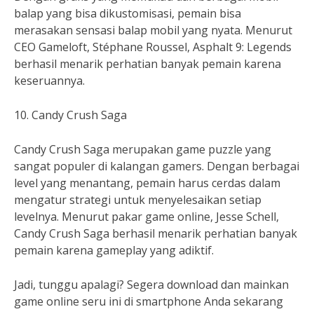
balap yang bisa dikustomisasi, pemain bisa
merasakan sensasi balap mobil yang nyata. Menurut
CEO Gameloft, Stéphane Roussel, Asphalt 9: Legends
berhasil menarik perhatian banyak pemain karena
keseruannya.
10. Candy Crush Saga
Candy Crush Saga merupakan game puzzle yang
sangat populer di kalangan gamers. Dengan berbagai
level yang menantang, pemain harus cerdas dalam
mengatur strategi untuk menyelesaikan setiap
levelnya. Menurut pakar game online, Jesse Schell,
Candy Crush Saga berhasil menarik perhatian banyak
pemain karena gameplay yang adiktif.
Jadi, tunggu apalagi? Segera download dan mainkan
game online seru ini di smartphone Anda sekarang