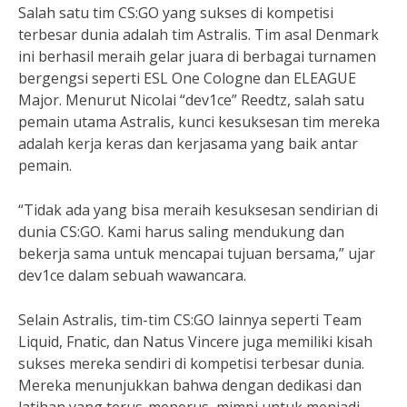
Salah satu tim CS:GO yang sukses di kompetisi
terbesar dunia adalah tim Astralis. Tim asal Denmark
ini berhasil meraih gelar juara di berbagai turnamen
bergengsi seperti ESL One Cologne dan ELEAGUE
Major. Menurut Nicolai “dev1ce” Reedtz, salah satu
pemain utama Astralis, kunci kesuksesan tim mereka
adalah kerja keras dan kerjasama yang baik antar
pemain.
“Tidak ada yang bisa meraih kesuksesan sendirian di
dunia CS:GO. Kami harus saling mendukung dan
bekerja sama untuk mencapai tujuan bersama,” ujar
dev1ce dalam sebuah wawancara.
Selain Astralis, tim-tim CS:GO lainnya seperti Team
Liquid, Fnatic, dan Natus Vincere juga memiliki kisah
sukses mereka sendiri di kompetisi terbesar dunia.
Mereka menunjukkan bahwa dengan dedikasi dan