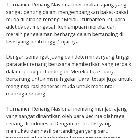
Turnamen Renang Nasional merupakan ajang yang
sangat penting dalam mengembangkan bakat-bakat
muda di bidang renang. “Melalui turnamen ini, para
atlet dapat mengasah kemampuan mereka dan
meraih pengalaman berharga dalam bertanding di
level yang lebih tinggi,” ujarnya.
Dengan semangat juang dan determinasi yang tinggi,
para atlet renang berusaha memberikan yang terbaik
dalam setiap pertandingan. Mereka tidak hanya
bertarung untuk meraih gelar juara, tetapi juga untuk
menginspirasi generasi muda untuk mencintai
olahraga renang.
Turnamen Renang Nasional memang menjadi ajang
yang sangat dinantikan oleh para pecinta olahraga
renang di Indonesia. Dengan profil atlet yang
memukau dan hasil pertandingan yang seru,