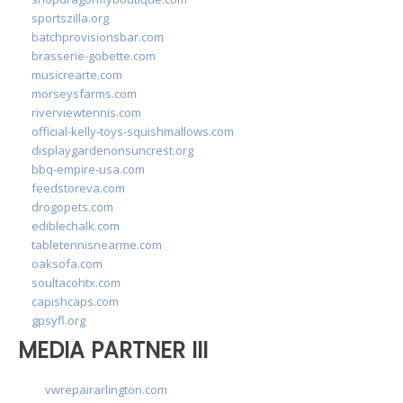
sportszilla.org
batchprovisionsbar.com
brasserie-gobette.com
musicrearte.com
morseysfarms.com
riverviewtennis.com
official-kelly-toys-squishmallows.com
displaygardenonsuncrest.org
bbq-empire-usa.com
feedstoreva.com
drogopets.com
ediblechalk.com
tabletennisnearme.com
oaksofa.com
soultacohtx.com
capishcaps.com
gpsyfl.org
MEDIA PARTNER III
vwrepairarlington.com