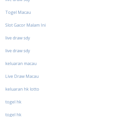
Togel Macau
Slot Gacor Malam Ini
live draw sdy
live draw sdy
keluaran macau
Live Draw Macau
keluaran hk lotto
togel hk
togel hk