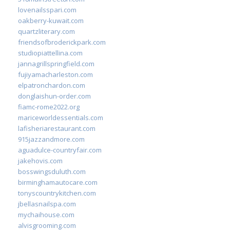
lovenailsspari.com
oakberry-kuwait.com
quartzliterary.com
friendsofbroderickpark.com
studiopiattellina.com
jannagrillspringfield.com
fujiyamacharleston.com
elpatronchardon.com
donglaishun-order.com
fiamc-rome2022.org
mariceworldessentials.com
lafisheriarestaurant.com
915jazzandmore.com
aguadulce-countryfair.com
jakehovis.com
bosswingsduluth.com
birminghamautocare.com
tonyscountrykitchen.com
jbellasnailspa.com
mychaihouse.com
alvisgrooming.com