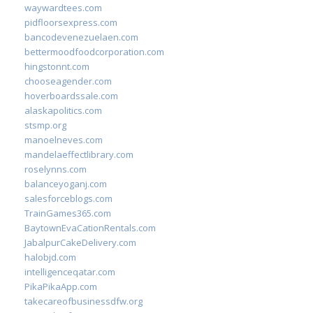
waywardtees.com
pidfloorsexpress.com
bancodevenezuelaen.com
bettermoodfoodcorporation.com
hingstonnt.com
chooseagender.com
hoverboardssale.com
alaskapolitics.com
stsmp.org
manoelneves.com
mandelaeffectlibrary.com
roselynns.com
balanceyoganj.com
salesforceblogs.com
TrainGames365.com
BaytownEvaCationRentals.com
JabalpurCakeDelivery.com
halobjd.com
intelligenceqatar.com
PikaPikaApp.com
takecareofbusinessdfw.org