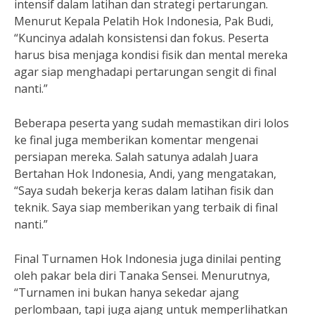
intensif dalam latihan dan strategi pertarungan.
Menurut Kepala Pelatih Hok Indonesia, Pak Budi,
“Kuncinya adalah konsistensi dan fokus. Peserta
harus bisa menjaga kondisi fisik dan mental mereka
agar siap menghadapi pertarungan sengit di final
nanti.”
Beberapa peserta yang sudah memastikan diri lolos
ke final juga memberikan komentar mengenai
persiapan mereka. Salah satunya adalah Juara
Bertahan Hok Indonesia, Andi, yang mengatakan,
“Saya sudah bekerja keras dalam latihan fisik dan
teknik. Saya siap memberikan yang terbaik di final
nanti.”
Final Turnamen Hok Indonesia juga dinilai penting
oleh pakar bela diri Tanaka Sensei. Menurutnya,
“Turnamen ini bukan hanya sekedar ajang
perlombaan, tapi juga ajang untuk memperlihatkan