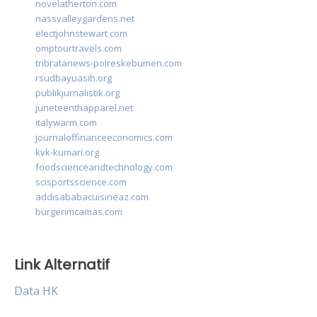
novelatherton.com
nassvalleygardens.net
electjohnstewart.com
omptourtravels.com
tribratanews-polreskebumen.com
rsudbayuasih.org
publikjurnalistik.org
juneteenthapparel.net
italywarm.com
journaloffinanceeconomics.com
kvk-kumari.org
foodscienceandtechnology.com
scisportsscience.com
addisababacuisineaz.com
burgerimcamas.com
Link Alternatif
Data HK