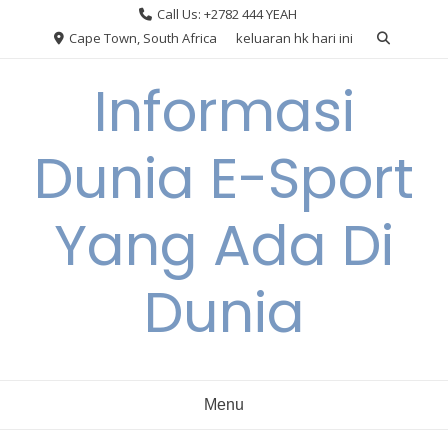
Skip
Call Us: +2782 444 YEAH
to
Cape Town, South Africa
keluaran hk hari ini
content
Informasi
Dunia E-Sport
Yang Ada Di
Dunia
Menu