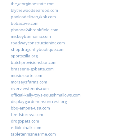
thegeorginaestate.com
blythewoodseafood.com
paolosdelibangkok.com
bobacove.com
phoone24brookfield.com
mickeybarmama.com
roadwayconstructioninc.com
shopdragonflyboutique.com
sportszilla.org
batchprovisionsbar.com
brasserie-gobette.com
musicrearte.com
morseysfarms.com
riverviewtennis.com
official-kelly-toys-squishmallows.com
displaygardenonsuncrest.org
bbq-empire-usa.com
feedstoreva.com
drogopets.com
ediblechalk.com
tabletennisnearme.com