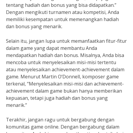
tentang hadiah dan bonus yang bisa didapatkan.”
Dengan mengikuti turnamen atau kompetisi, Anda
memiliki kesempatan untuk memenangkan hadiah
dan bonus yang menarik.
Selain itu, jangan lupa untuk memanfaatkan fitur-fitur
dalam game yang dapat membantu Anda
mendapatkan hadiah dan bonus. Misalnya, Anda bisa
mencoba untuk menyelesaikan misi-misi tertentu
atau menyelesaikan achievement-achievement dalam
game. Menurut Martin O’Donnell, komposer game
terkenal, “Menyelesaikan misi-misi dan achievement-
achievement dalam game bukan hanya memberikan
kepuasan, tetapi juga hadiah dan bonus yang
menarik.”
Terakhir, jangan ragu untuk bergabung dengan
komunitas game online. Dengan bergabung dalam